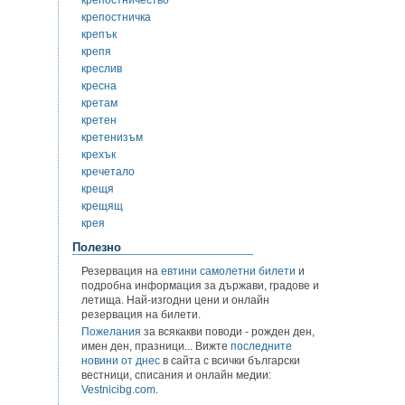
крепостничка
крепък
крепя
креслив
кресна
кретам
кретен
кретенизъм
крехък
кречетало
крещя
крещящ
крея
Полезно
Резервация на
евтини самолетни билети
и
подробна информация за държави, градове и
летища. Най-изгодни цени и онлайн
резервация на билети.
Пожелания
за всякакви поводи - рожден ден,
имен ден, празници... Вижте
последните
новини от днес
в сайта с всички български
вестници, списания и онлайн медии:
Vestnicibg.com
.