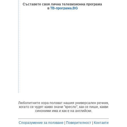
Съставете своя лична телевизионна програма
в
ТВ-програма.BG
Любопитните хора ползват нашия универсален речник,
когато се чудят какво значи "кресло", как се пише, какви
синоними има и как е на английски.
Споразумение за ползване
|
Поверителност
|
Контакти