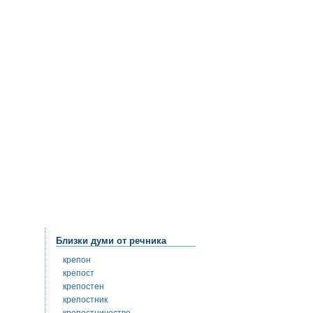
Близки думи от речника
крепон
крепост
крепостен
крепостник
крепостничество