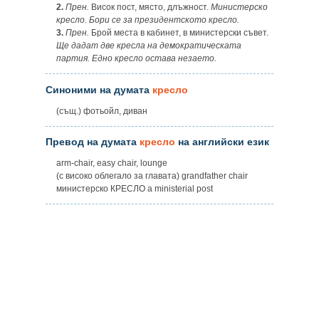
2.
Прен.
Висок пост, място, длъжност.
Министерско
кресло. Бори се за президентското кресло.
3.
Прен.
Брой места в кабинет, в министерски съвет.
Ще дадат две кресла на демократическата
партия. Едно кресло остава незаето.
Синоними на думата
кресло
(същ.) фотьойл, диван
Превод на думата
кресло
на английски език
arm-chair, easy chair, lounge
(с високо облегало за главата) grandfather chair
министерско КРЕСЛО а ministerial post