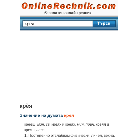
безплатен онлайн речник
крѐя
Значение на думата
крея
крееш,
мин. св.
креях и креях,
мин. прич.
креял и
креял,
несв.
1.
Постепенно отслабвам физически; линея, вехна.