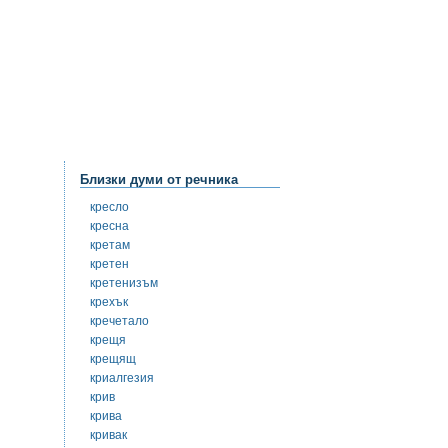
Близки думи от речника
кресло
кресна
кретам
кретен
кретенизъм
крехък
кречетало
крещя
крещящ
криалгезия
крив
крива
кривак