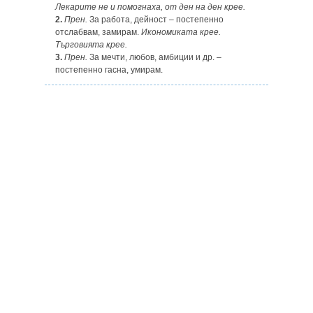
Лекарите не
и
помогнаха, от ден на ден крее.
2.
Прен.
За работа, дейност – постепенно
отслабвам, замирам.
Икономиката крее.
Търговията крее.
3.
Прен.
За мечти, любов, амбиции и др. –
постепенно гасна, умирам.