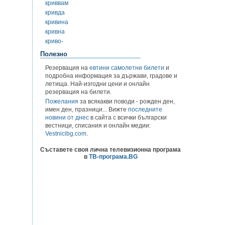
криввам
кривда
кривина
кривна
криво-
Полезно
Резервация на
евтини самолетни билети
и
подробна информация за държави, градове и
летища. Най-изгодни цени и онлайн
резервация на билети.
Пожелания
за всякакви поводи - рожден ден,
имен ден, празници... Вижте
последните
новини от днес
в сайта с всички български
вестници, списания и онлайн медии:
Vestnicibg.com
.
Съставете своя лична телевизионна програма
в
ТВ-програма.BG