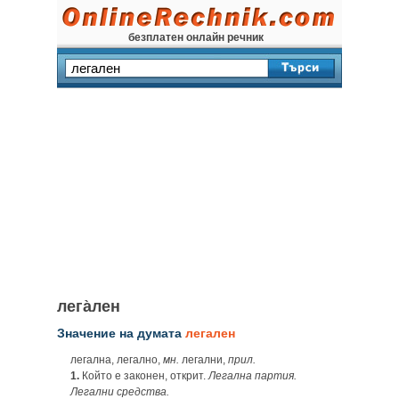
безплатен онлайн речник
лега̀лен
Значение на думата
легален
легална, легално,
мн.
легални,
прил.
1.
Който е законен, открит.
Легална партия.
Легални средства.