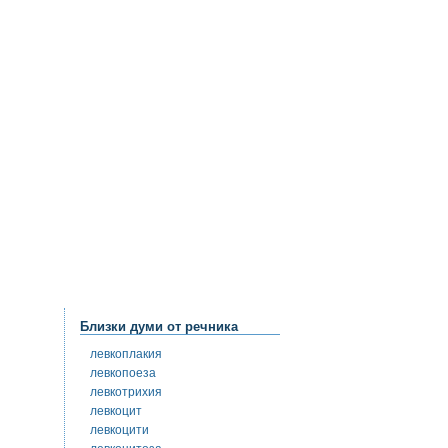
Близки думи от речника
левкоплакия
левкопоеза
левкотрихия
левкоцит
левкоцити