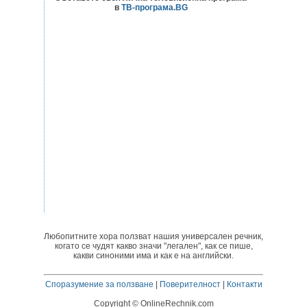
в
ТВ-програма.BG
Любопитните хора ползват нашия универсален речник,
когато се чудят какво значи "легален", как се пише,
какви синоними има и как е на английски.
Споразумение за ползване
|
Поверителност
|
Контакти
Copyright © OnlineRechnik.com