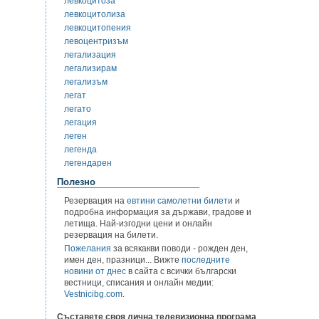
левкоцитоза
левкоцитолиза
левкоцитопения
левоцентризъм
легализация
легализирам
легализъм
легат
легато
легация
леген
легенда
легендарен
Полезно
Резервация на
евтини самолетни билети
и
подробна информация за държави, градове и
летища. Най-изгодни цени и онлайн
резервация на билети.
Пожелания
за всякакви поводи - рожден ден,
имен ден, празници... Вижте
последните
новини от днес
в сайта с всички български
вестници, списания и онлайн медии:
Vestnicibg.com
.
Съставете своя лична телевизионна програма