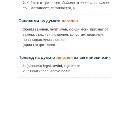
2.
Който е открит, явен.
Действам по легален начин.
същ.
легалност
, легалността,
ж.
Синоними на думата
легален
(прил.) законен, легитимен, юридически, признат от
закона, узаконен, позволен, допустим, правилен,
прав, справедлив, лоялен
(прил.) открит, явен
Превод на думата
легален
на английски език
1.
(законен)
legal, lawful, legitimate
2. (открит) open, above-board