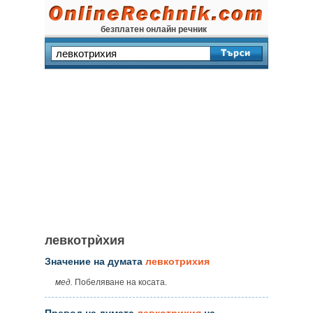
безплатен онлайн речник
левкотрѝхия
Значение на думата
левкотрихия
мед.
Побеляване на косата.
Превод на думата
левкотрихия
на