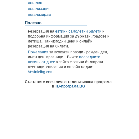
легален
легализация
легализирам
Полезно
Резервация на
евтини самолетни билети
и
подробна информация за държави, градове и
летища. Най-изгодни цени и онлайн
резервация на билети.
Пожелания
за всякакви поводи - рожден ден,
имен ден, празници... Вижте
последните
новини от днес
в сайта с всички български
вестници, списания и онлайн медии:
Vestnicibg.com
.
Съставете своя лична телевизионна програма
в
ТВ-програма.BG