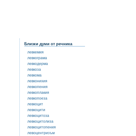
Близки думи от речника
левкемия
левкограма
левкодерма
левкоза
левкома
левконихия
левкопения
левкоплакия
левкопоеза
левкоцит
левкоцити
левкоцитоза
левкоцитолиза
левкоцитопения
левоцентризъм