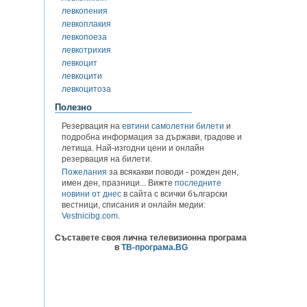
левкопения
левкоплакия
левкопоеза
левкотрихия
левкоцит
левкоцити
левкоцитоза
Полезно
Резервация на
евтини самолетни билети
и
подробна информация за държави, градове и
летища. Най-изгодни цени и онлайн
резервация на билети.
Пожелания
за всякакви поводи - рожден ден,
имен ден, празници... Вижте
последните
новини от днес
в сайта с всички български
вестници, списания и онлайн медии:
Vestnicibg.com
.
Съставете своя лична телевизионна програма
в
ТВ-програма.BG