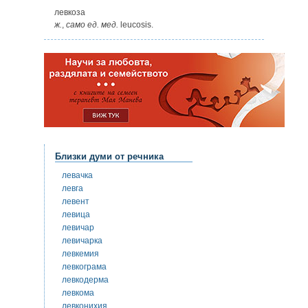
левкоза
ж.
,
само
ед.
мед.
leucosis.
Близки думи от речника
левачка
левга
левент
левица
левичар
левичарка
левкемия
левкограма
левкодерма
левкома
левконихия