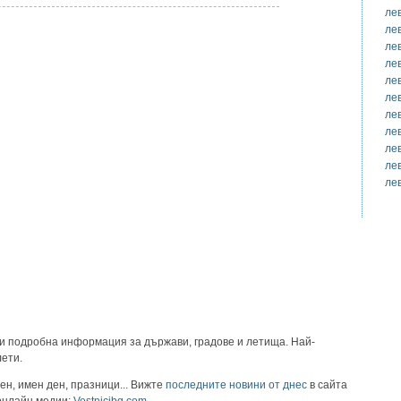
ле
ле
ле
ле
ле
ле
ле
ле
ле
ле
ле
и подробна информация за държави, градове и летища. Най-
лети.
ен, имен ден, празници... Вижте
последните новини от днес
в сайта