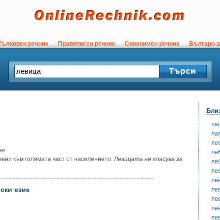
ълковен речник
Правописен речник
Синонимен речник
Българо-а
Бли
ла
ла
ле
ег.
ле
чени към голямата част от населението.
Левицата не гласува за
ле
ле
ле
ски език
ле
ле
ле
ле