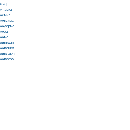
вичар
вичарка
вкемия
вкограма
вкодерма
вкоза
вкома
вконихия
вкопения
вкоплакия
вкопоеза