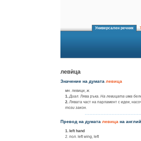
Универсален речник
Т
левѝца
Значение на думата
левица
мн.
левици,
ж.
1.
Диал.
Лява ръка.
На левицата има бел
2.
Лявата част на парламент с идеи, насо
този закон.
Превод на думата
левица
на англий
1.
left hand
2. пол. left wing, left