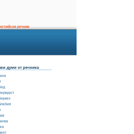
нглийски речник
зки думи от речника
шна
я
бед
бервурст
беркез
блебия
в
вак
вачка
вга
вент