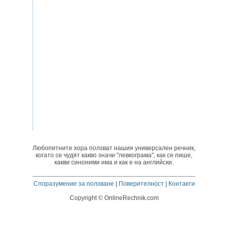
Любопитните хора ползват нашия универсален речник,
когато се чудят какво значи "левкограма", как се пише,
какви синоними има и как е на английски.
Споразумение за ползване
|
Поверителност
|
Контакти
Copyright © OnlineRechnik.com