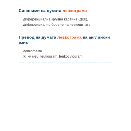
Синоними на думата
левкограма
диференциална кръвна картина (ДКК),
диференциално броене на левкоцитите
Превод на думата
левкограма
на английски
език
левкограма
ж.
,
-и
мед.
leukogram, leukocytogram.