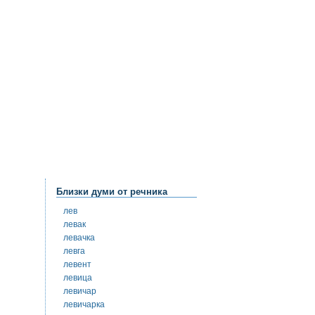
Близки думи от речника
лев
левак
левачка
левга
левент
левица
левичар
левичарка