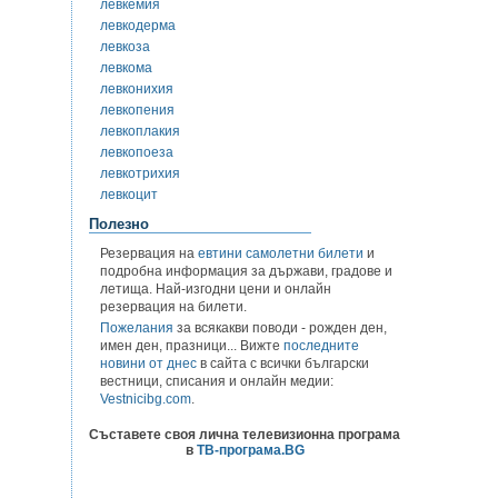
левкемия
левкодерма
левкоза
левкома
левконихия
левкопения
левкоплакия
левкопоеза
левкотрихия
левкоцит
Полезно
Резервация на
евтини самолетни билети
и
подробна информация за държави, градове и
летища. Най-изгодни цени и онлайн
резервация на билети.
Пожелания
за всякакви поводи - рожден ден,
имен ден, празници... Вижте
последните
новини от днес
в сайта с всички български
вестници, списания и онлайн медии:
Vestnicibg.com
.
Съставете своя лична телевизионна програма
в
ТВ-програма.BG