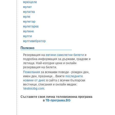
мукоцеле
мулат
мулатка
муле
мулетар
мулетарка
мулине
мулти
мултивибратор
Полезно
Резервация на
евтини самолетни билети
и
подробна информация за държави, градове и
летища. Най-изгодни цени и онлайн
резервация на билети.
Пожелания
за всякакви поводи - рожден ден,
имен ден, празници... Вижте
последните
новини от днес
в сайта с всички български
вестници, списания и онлайн медии:
Vestnicibg.com
.
Съставете своя лична телевизионна програма
в
ТВ-програма.BG