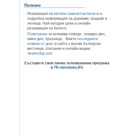
Полезно
Резервация на
евтини самолетни билети
и
подробна информация за държави, градове и
летища. Най-изгодни цени и онлайн
резервация на билети.
Пожелания
за всякакви поводи - рожден ден,
имен ден, празници... Вижте
последните
новини от днес
в сайта с всички български
вестници, списания и онлайн медии:
Vestnicibg.com
.
Съставете своя лична телевизионна програма
в
ТВ-програма.BG