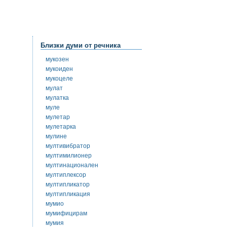
Близки думи от речника
мукозен
мукоиден
мукоцеле
мулат
мулатка
муле
мулетар
мулетарка
мулине
мултивибратор
мултимилионер
мултинационален
мултиплексор
мултипликатор
мултипликация
мумио
мумифицирам
мумия