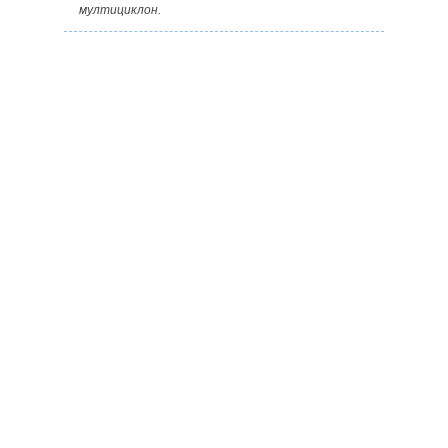
мултициклон.