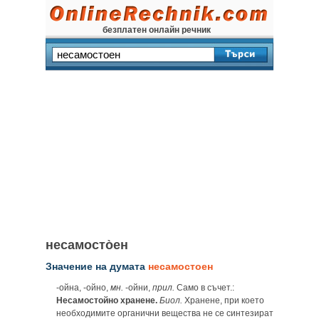
безплатен онлайн речник
несамосто̀ен
Значение на думата
несамостоен
-ойна, -ойно,
мн.
‑ойни,
прил.
Само в съчет.:
Несамостойно хранене.
Биол.
Хранене, при което
необходимите органични вещества не се синтезират