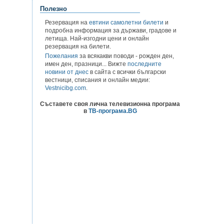
Полезно
Резервация на
евтини самолетни билети
и
подробна информация за държави, градове и
летища. Най-изгодни цени и онлайн
резервация на билети.
Пожелания
за всякакви поводи - рожден ден,
имен ден, празници... Вижте
последните
новини от днес
в сайта с всички български
вестници, списания и онлайн медии:
Vestnicibg.com
.
Съставете своя лична телевизионна програма
в
ТВ-програма.BG