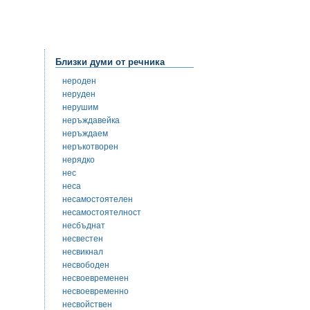
Близки думи от речника
нероден
неруден
нерушим
неръждавейка
неръждаем
неръкотворен
нерядко
нес
неса
несамостоятелен
несамостоятелност
несбъднат
несвестен
несвикнал
несвободен
несвоевременен
несвоевременно
несвойствен