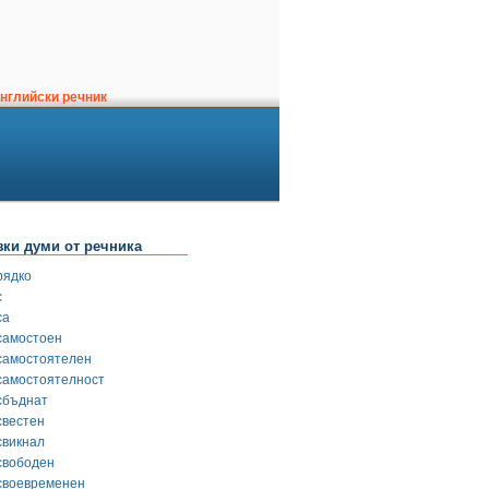
нглийски речник
зки думи от речника
рядко
с
са
самостоен
самостоятелен
самостоятелност
сбъднат
свестен
свикнал
свободен
своевременен