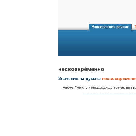
Универсален речник
Т
несвоеврѐменно
Значение на думата
несвоевременн
нареч. Книж.
В неподходящо време, във вр