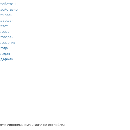
свойствен
свойствено
свързан
свършен
свяст
сговор
сговорен
сговорчив
сгода
сгоден
сдържан
кви синоними има и как е на английски.