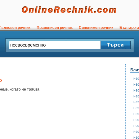
ълковен речник
Правописен речник
Синонимен речник
Българо-а
Бли
не
о
не
еме, когато не трябва.
не
не
не
не
не
не
не
не
не