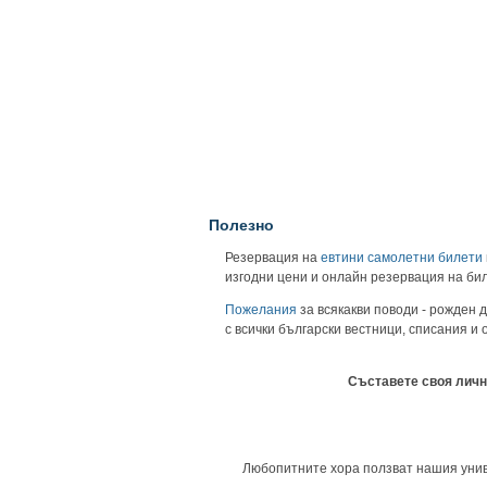
Полезно
Резервация на
евтини самолетни билети
изгодни цени и онлайн резервация на би
Пожелания
за всякакви поводи - рожден д
с всички български вестници, списания и
Съставете своя личн
Любопитните хора ползват нашия универ