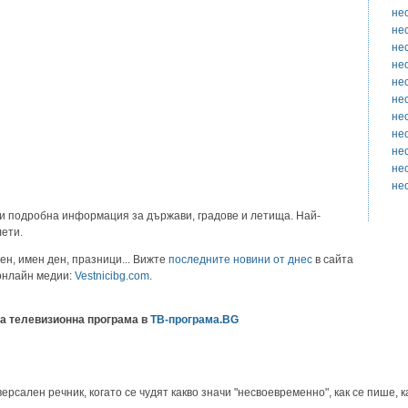
не
не
не
не
не
не
не
не
не
не
не
и подробна информация за държави, градове и летища. Най-
лети.
ен, имен ден, празници... Вижте
последните новини от днес
в сайта
 онлайн медии:
Vestnicibg.com
.
а телевизионна програма в
ТВ-програма.BG
сален речник, когато се чудят какво значи "несвоевременно", как се пише, ка