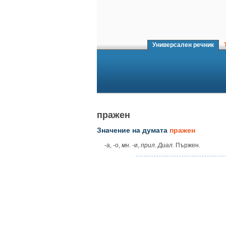
Универсален речник
Т
пражен
Значение на думата
пражен
‑а, ‑о,
мн.
‑и,
прил. Диал.
Пържен.