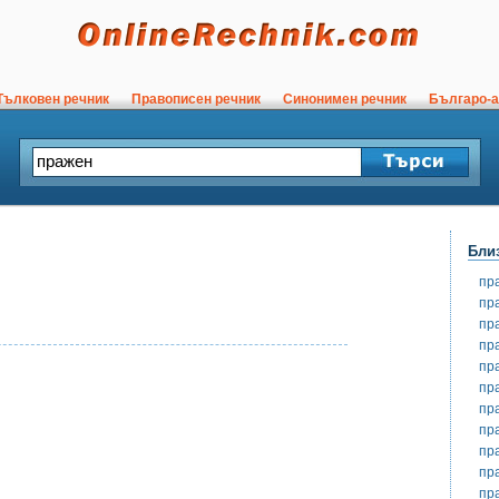
ълковен речник
Правописен речник
Синонимен речник
Българо-а
Бли
пр
пр
пр
пр
пр
пр
пр
пр
пр
пр
пр