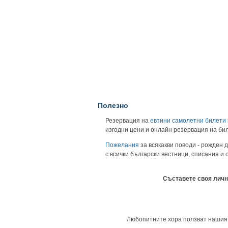
Полезно
Резервация на
евтини самолетни билети
изгодни цени и онлайн резервация на би
Пожелания
за всякакви поводи - рожден д
с всички български вестници, списания и
Съставете своя личн
Любопитните хора ползват нашия ун