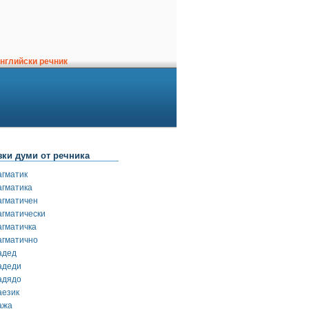
нглийски речник
зки думи от речника
агматик
агматика
агматичен
агматически
агматичка
агматично
адед
адеди
адядо
аезик
ажа