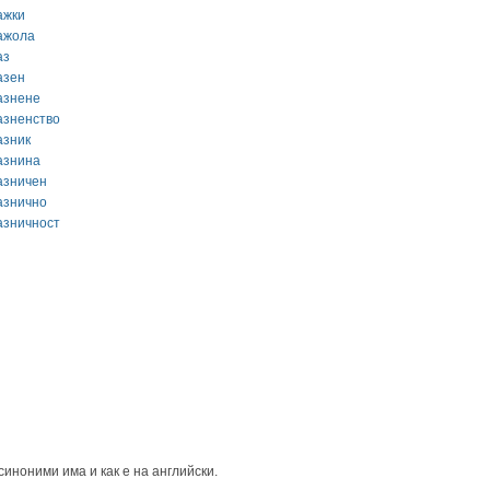
ажки
ажола
аз
азен
азнене
азненство
азник
азнина
азничен
азнично
азничност
синоними има и как е на английски.