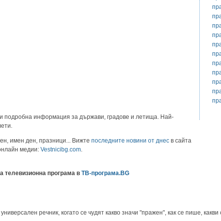
пр
пр
пр
пр
пр
пр
пр
пр
пр
пр
пр
и подробна информация за държави, градове и летища. Най-
лети.
ен, имен ден, празници... Вижте
последните новини от днес
в сайта
 онлайн медии:
Vestnicibg.com
.
а телевизионна програма в
ТВ-програма.BG
иверсален речник, когато се чудят какво значи "пражен", как се пише, какви 