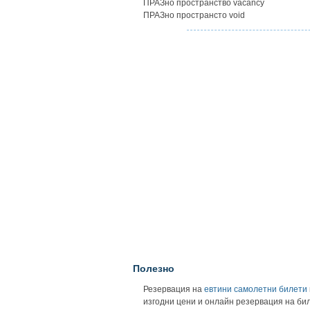
ПРАЗно пространство vacancy
ПРАЗно пространсто void
Полезно
Резервация на
евтини самолетни билети
изгодни цени и онлайн резервация на би