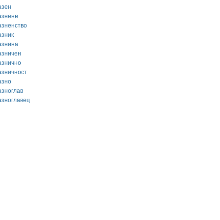
азен
азнене
азненство
азник
азнина
азничен
азнично
азничност
азно
азноглав
азноглавец