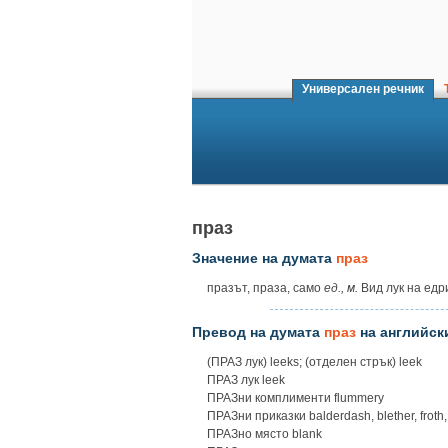
Универсален речник
Т
праз
Значение на думата
праз
празът, праза, само
ед.,
м.
Вид лук на едр
Превод на думата
праз
на английск
(ПРАЗ лук) leeks; (отделен стрък) leek
ПРАЗ лук leek
ПРАЗни комплименти flummery
ПРАЗни приказки balderdash, blether, froth, 
ПРАЗно място blank