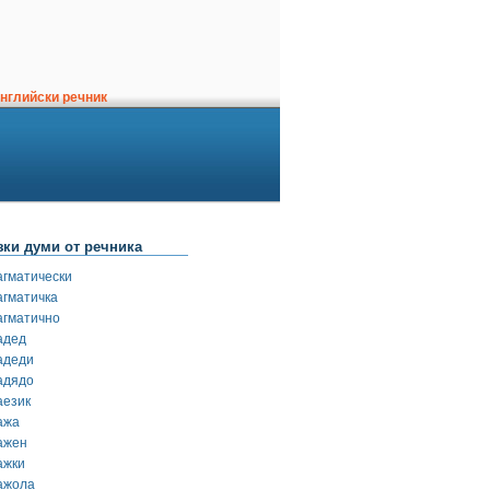
нглийски речник
зки думи от речника
агматически
агматичка
агматично
адед
адеди
адядо
аезик
ажа
ажен
ажки
ажола