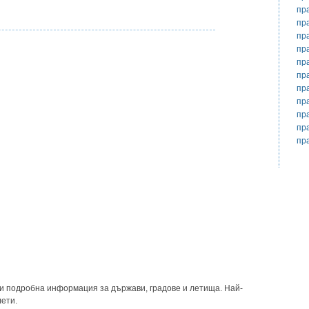
пр
пр
пр
пр
пр
пр
пр
пр
пр
пр
пр
и подробна информация за държави, градове и летища. Най-
лети.