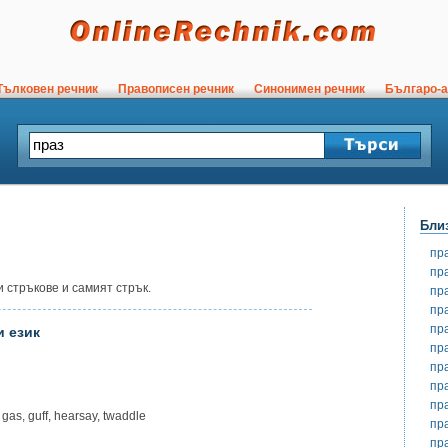
ълковен речник
Правописен речник
Синонимен речник
Българо-а
Бли
пр
пр
и стръкове и самият стрък.
пр
пр
пр
и език
пр
пр
пр
пр
gas, guff, hearsay, twaddle
пр
пр