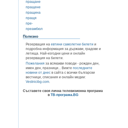
пращане
пращене
пращина
пращя
пре-
преамбюл
Полезно
Резервация на
евтини самолетни билети
и
подробна информация за държави, градове и
летища. Най-изгодни цени и онлайн
резервация на билети.
Пожелания
за всякакви поводи - рожден ден,
имен ден, празници... Вижте
последните
новини от днес
в сайта с всички български
вестници, списания и онлайн медии:
Vestnicibg.com
.
Съставете своя лична телевизионна програма
в
ТВ-програма.BG