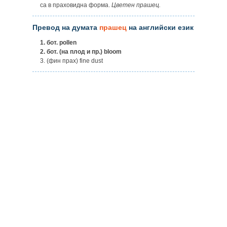
са в праховидна форма.
Цветен прашец.
Превод на думата
прашец
на английски език
1.
бот. pollen
2.
бот. (на плод и пр.) bloom
3. (фин прах) fine dust