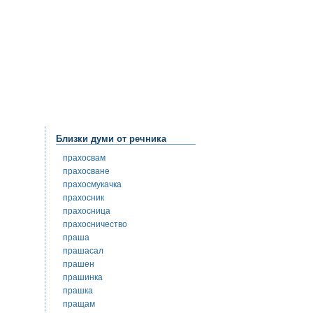
Близки думи от речника
прахосвам
прахосване
прахосмукачка
прахосник
прахосница
прахосничество
праша
прашасал
прашен
прашинка
прашка
пращам