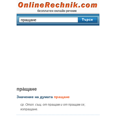
безплатен онлайн речник
пра̀щане
Значение на думата
пращане
ср. Отгл. същ. от
пращам
и от
пращам се;
изпращане.