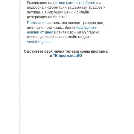
Резервация на
евтини самолетни билети
и
подробна информация за държави, градове и
летища. Най-изгодни цени и онлайн
резервация на билети.
Пожелания
за всякакви поводи - рожден ден,
имен ден, празници... Вижте
последните
новини от днес
в сайта с всички български
вестници, списания и онлайн медии:
Vestnicibg.com
.
Съставете своя лична телевизионна програма
в
ТВ-програма.BG