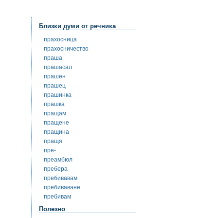
Близки думи от речника
прахосница
прахосничество
праша
прашасал
прашен
прашец
прашинка
прашка
пращам
пращене
пращина
пращя
пре-
преамбюл
пребера
пребивавам
пребиваване
пребивам
Полезно