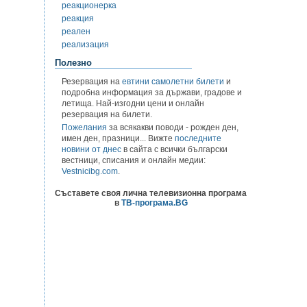
реакционерка
реакция
реален
реализация
Полезно
Резервация на
евтини самолетни билети
и
подробна информация за държави, градове и
летища. Най-изгодни цени и онлайн
резервация на билети.
Пожелания
за всякакви поводи - рожден ден,
имен ден, празници... Вижте
последните
новини от днес
в сайта с всички български
вестници, списания и онлайн медии:
Vestnicibg.com
.
Съставете своя лична телевизионна програма
в
ТВ-програма.BG