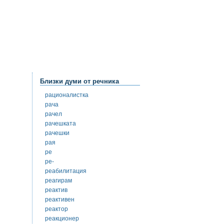
Близки думи от речника
рационалистка
рача
рачел
рачешката
рачешки
рая
ре
ре-
реабилитация
реагирам
реактив
реактивен
реактор
реакционер