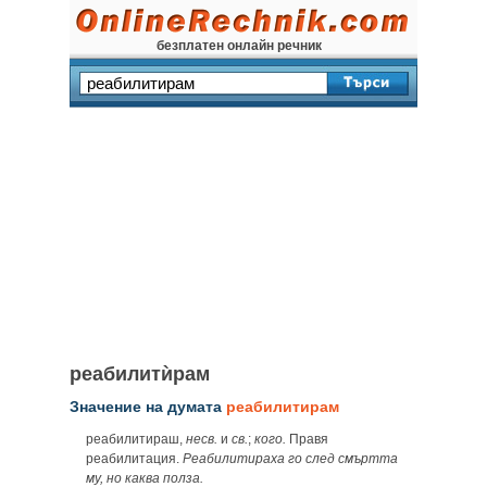
безплатен онлайн речник
реабилитѝрам
Значение на думата
реабилитирам
реабилитираш,
несв.
и
св.
;
кого.
Правя
реабилитация.
Реабилитираха го след смъртта
му, но каква полза.