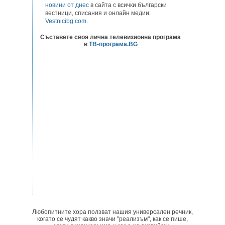
новини от днес
в сайта с всички български
вестници, списания и онлайн медии:
Vestnicibg.com
.
Съставете своя лична телевизионна програма
в
ТВ-програма.BG
Любопитните хора ползват нашия универсален речник,
когато се чудят какво значи "реализъм", как се пише,