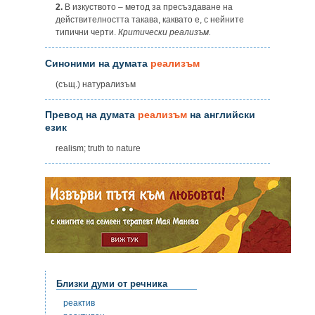
2.
В изкуството – метод за пресъздаване на
действителността такава, каквато е, с нейните
типични черти.
Критически реализъм.
Синоними на думата
реализъм
(същ.) натурализъм
Превод на думата
реализъм
на английски
език
realism; truth to nature
Близки думи от речника
реактив