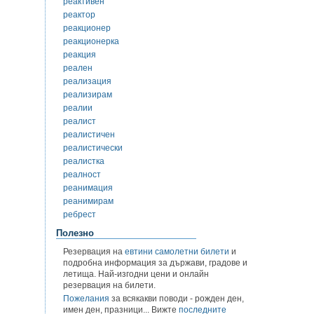
реактивен
реактор
реакционер
реакционерка
реакция
реален
реализация
реализирам
реалии
реалист
реалистичен
реалистически
реалистка
реалност
реанимация
реанимирам
ребрест
Полезно
Резервация на
евтини самолетни билети
и
подробна информация за държави, градове и
летища. Най-изгодни цени и онлайн
резервация на билети.
Пожелания
за всякакви поводи - рожден ден,
имен ден, празници... Вижте
последните