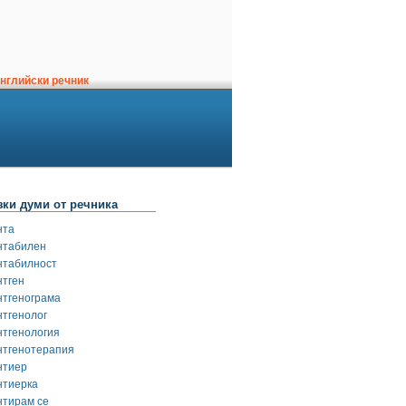
нглийски речник
зки думи от речника
нта
нтабилен
нтабилност
нтген
нтгенограма
нтгенолог
нтгенология
нтгенотерапия
нтиер
нтиерка
нтирам се