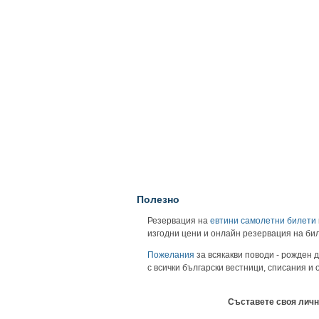
Полезно
Резервация на
евтини самолетни билети
изгодни цени и онлайн резервация на би
Пожелания
за всякакви поводи - рожден д
с всички български вестници, списания и
Съставете своя личн