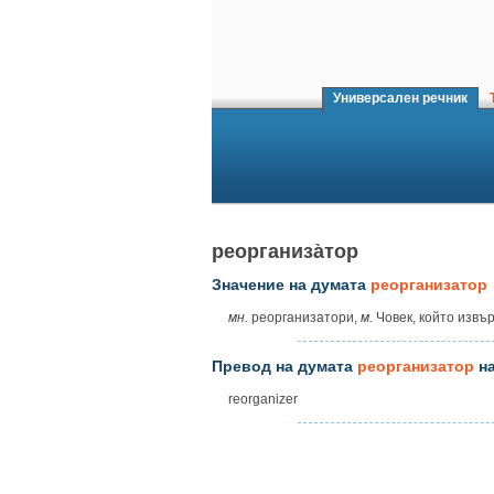
Универсален речник
Т
реорганиза̀тор
Значение на думата
реорганизатор
мн.
реорганизатори,
м.
Човек, който извъ
Превод на думата
реорганизатор
на
reorganizer