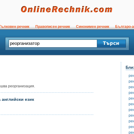
ълковен речник
Правописен речник
Синонимен речник
Българо-а
Бли
ре
ре
ршва реорганизация.
ре
ре
ре
 английски език
ре
ре
ре
ре
ре
ре