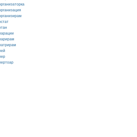
организаторка
организация
организирам
остат
отан
парации
парирам
патрирам
пей
пер
пертоар