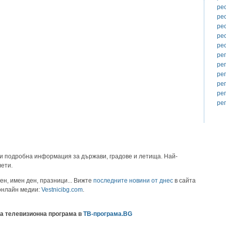
ре
ре
ре
ре
ре
ре
ре
ре
ре
ре
ре
и подробна информация за държави, градове и летища. Най-
лети.
ен, имен ден, празници... Вижте
последните новини от днес
в сайта
 онлайн медии:
Vestnicibg.com
.
а телевизионна програма в
ТВ-програма.BG