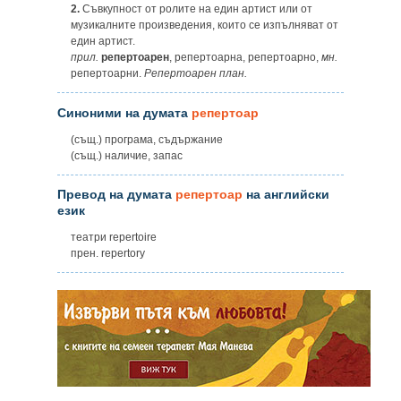
2.
Съвкупност от ролите на един артист или от
музикалните произведения, които се изпълняват от
един артист.
прил.
репертоарен
, репертоарна, репертоарно,
мн.
репертоарни.
Репертоарен план.
Синоними на думата
репертоар
(същ.) програма, съдържание
(същ.) наличие, запас
Превод на думата
репертоар
на английски
език
театри repertoire
прен. repertory