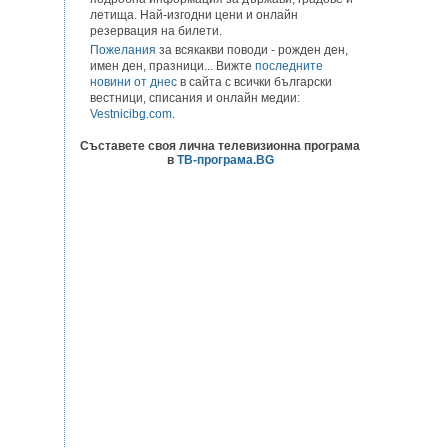
летища. Най-изгодни цени и онлайн
резервация на билети.
Пожелания
за всякакви поводи - рожден ден,
имен ден, празници... Вижте
последните
новини от днес
в сайта с всички български
вестници, списания и онлайн медии:
Vestnicibg.com
.
Съставете своя лична телевизионна програма
в
ТВ-програма.BG