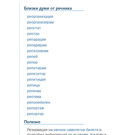
Близки думи от речника
реорганизация
реорганизирам
реостат
реотан
репарации
репарирам
репатрирам
репей
репер
репетирам
репетитор
репетиция
репица
репичка
реплика
репонибилен
репортаж
репортер
Полезно
Резервация на
евтини самолетни билети
и
подробна информация за държави, градове и