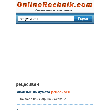
безплатен онлайн речник
рецесѝвен
Значение на думата
рецесивен
Който е с признаци на изчезване.
Превод на думата
рецесивен
на английски