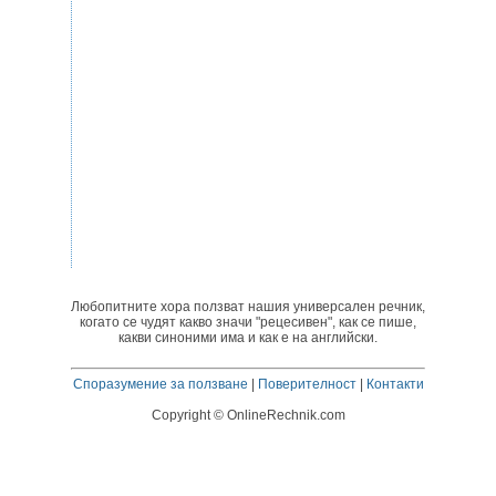
Любопитните хора ползват нашия универсален речник,
когато се чудят какво значи "рецесивен", как се пише,
какви синоними има и как е на английски.
Споразумение за ползване
|
Поверителност
|
Контакти
Copyright © OnlineRechnik.com