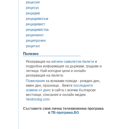
рецесия
рецесус
рецидив
рецидивизъм
рецидивист
рецидивистка
реципиент
реципрочен
рецитал
Полезно
Резервация на
евтини самолетни билети
и
подробна информация за държави, градове и
летища. Най-изгодни цени и онлайн
резервация на билети.
Пожелания
за всякакви поводи - рожден ден,
имен ден, празници... Вижте
последните
новини от днес
в сайта с всички български
вестници, списания и онлайн медии:
Vestnicibg.com
.
Съставете своя лична телевизионна програма
в
ТВ-програма.BG