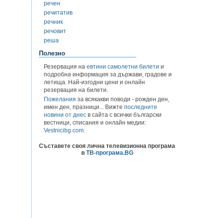
речен
речитатив
речник
речовит
реша
Полезно
Резервация на
евтини самолетни билети
и
подробна информация за държави, градове и
летища. Най-изгодни цени и онлайн
резервация на билети.
Пожелания
за всякакви поводи - рожден ден,
имен ден, празници... Вижте
последните
новини от днес
в сайта с всички български
вестници, списания и онлайн медии:
Vestnicibg.com
.
Съставете своя лична телевизионна програма
в
ТВ-програма.BG