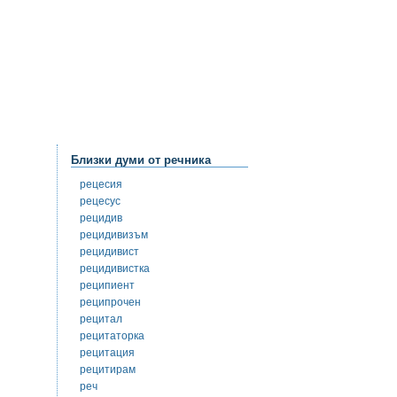
Близки думи от речника
рецесия
рецесус
рецидив
рецидивизъм
рецидивист
рецидивистка
реципиент
реципрочен
рецитал
рецитаторка
рецитация
рецитирам
реч