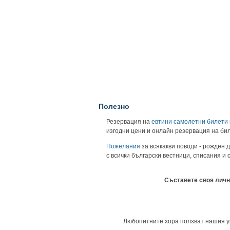
Полезно
Резервация на
евтини самолетни билети
изгодни цени и онлайн резервация на би
Пожелания
за всякакви поводи - рожден д
с всички български вестници, списания и
Съставете своя личн
Любопитните хора ползват нашия уни