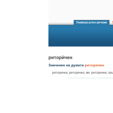
Универсален речник
Т
риторѝчен
Значение на думата
риторичен
риторична, риторично,
мн.
риторични,
при