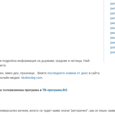
ри
ри
ри
ри
ри
ри
ри
ри
ри
ро
ро
и подробна информация за държави, градове и летища. Най-
лети.
ен, имен ден, празници... Вижте
последните новини от днес
в сайта
 онлайн медии:
Vestnicibg.com
.
а телевизионна програма в
ТВ-програма.BG
версален речник, когато се чудят какво значи "риторичен", как се пише, какви