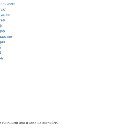
торически
туал
туален
тъм
ф
цар
царство
цин
я
б
ба
 синоними има и как е на английски.