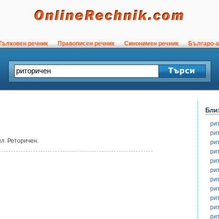
ълковен речник
Правописен речник
Синонимен речник
Българо-а
Бли
ри
ри
л.
Реторичен.
ри
ри
ри
ри
ри
ри
ри
ри
ри