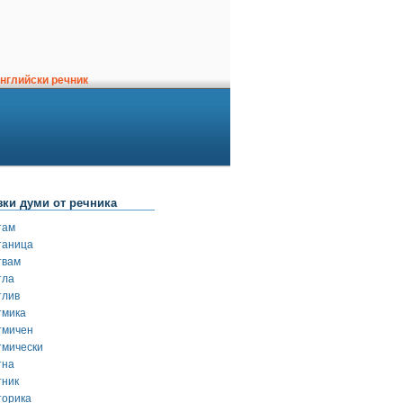
нглийски речник
зки думи от речника
там
таница
твам
тла
тлив
тмика
тмичен
тмически
тна
тник
торика