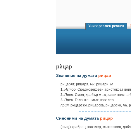
Универсален речник
Т
рѝцар
Значение на думата
рицар
рицарят, рицаря,
мн.
рицари,
м.
1.
Истор.
Средновековен аристократ вои
2.
Прен.
Смел, храбър мъж, защитник на 
3.
Прен.
Галантен мъж; кавалер.
прил.
рицарски
, рицарска, рицарско,
мн.
р
Синоними на думата
рицар
(същ.) храбрец, кавалер, мъжествен, добл