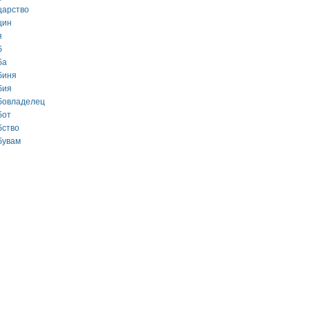
царство
цин
я
б
ба
биня
бия
бовладелец
бот
бство
бувам