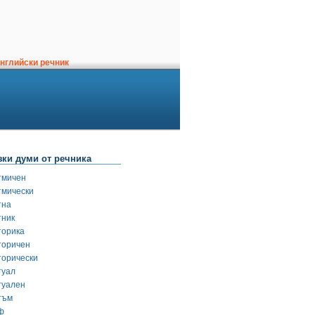
нглийски речник
зки думи от речника
тмичен
тмически
тна
тник
торика
торичен
торически
туал
туален
тъм
ф