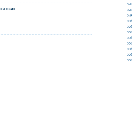
ри
ки език
ри
ри
ро
ро
ро
ро
ро
ро
ро
ро