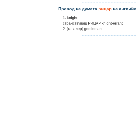
Превод на думата
рицар
на английс
1.
knight
странствуващ РИЦАР knight-errant
2. (кавалер) gentleman