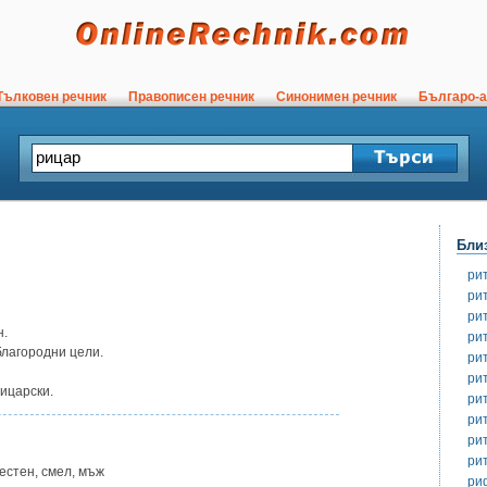
ълковен речник
Правописен речник
Синонимен речник
Българо-а
Бли
ри
ри
ри
н.
ри
благородни цели.
ри
ри
ицарски.
ри
ри
ри
ри
естен, смел, мъж
ри