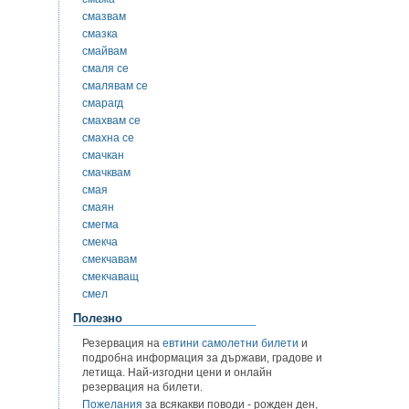
смазвам
смазка
смайвам
смаля се
смалявам се
смарагд
смахвам се
смахна се
смачкан
смачквам
смая
смаян
смегма
смекча
смекчавам
смекчаващ
смел
Полезно
Резервация на
евтини самолетни билети
и
подробна информация за държави, градове и
летища. Най-изгодни цени и онлайн
резервация на билети.
Пожелания
за всякакви поводи - рожден ден,