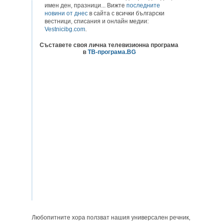
имен ден, празници... Вижте
последните
новини от днес
в сайта с всички български
вестници, списания и онлайн медии:
Vestnicibg.com
.
Съставете своя лична телевизионна програма
в
ТВ-програма.BG
Любопитните хора ползват нашия универсален речник,