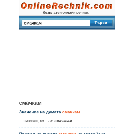
безплатен онлайн речник
сма̀чкам
Значение на думата
смачкам
смачкаш,
св.
–
вж.
смачквам
.
Превод на думата
смачкам
на английски