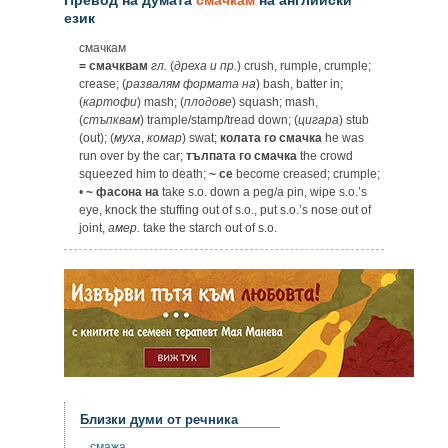
език
смачкам
= смачквам
гл.
(
дреха
и
пр.
) crush, rumple, crumple;
crease; (
развалям
формата
на
) bash, batter in;
(
картофи
) mash; (
плодове
) squash; mash,
(
стъпквам
) trample/stamp/tread down; (
цигара
) stub
(out); (
муха
,
комар
) swat;
колата го смачка
he was
run over by the car;
тълпата го смачка
the crowd
squeezed him to death;
~ се
become creased; crumple;
•
~ фасона на
take s.o. down a peg/a pin, wipe s.o.’s
eye, knock the stuffing out of s.o., put s.o.’s nose out of
joint,
амер.
take the starch out of s.o.
Близки думи от речника
смажа