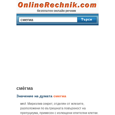
безплатен онлайн речник
смѐгма
Значение на думата
смегма
мед.
Миризлив секрет, отделян от жлезите,
разположени по вътрешната повърхност на
препуциума, примесен с излющени епителни клетки.