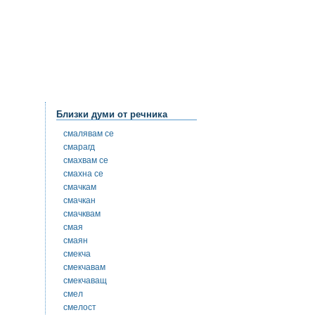
Близки думи от речника
смалявам се
смарагд
смахвам се
смахна се
смачкам
смачкан
смачквам
смая
смаян
смекча
смекчавам
смекчаващ
смел
смелост