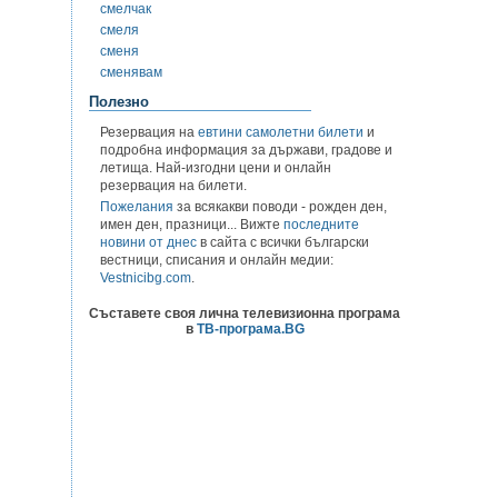
смелчак
смеля
сменя
сменявам
Полезно
Резервация на
евтини самолетни билети
и
подробна информация за държави, градове и
летища. Най-изгодни цени и онлайн
резервация на билети.
Пожелания
за всякакви поводи - рожден ден,
имен ден, празници... Вижте
последните
новини от днес
в сайта с всички български
вестници, списания и онлайн медии:
Vestnicibg.com
.
Съставете своя лична телевизионна програма
в
ТВ-програма.BG