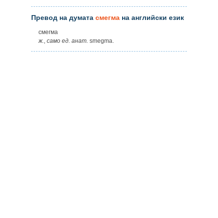
Превод на думата
смегма
на английски език
смегма
ж.
,
само
ед.
анат.
smegma.