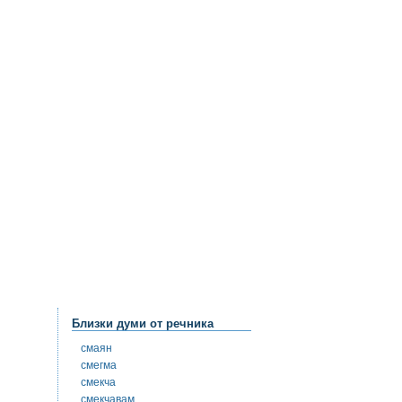
Близки думи от речника
смаян
смегма
смекча
смекчавам