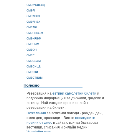
смекчаващ
смел
смелост
смелчак
смеля
сменявам
сменяем
сменям
смерч
смес
смесвам
смесица
смески
смествам
Полезно
Резервация на
евтини самолетни билети
и
подробна информация за държави, градове и
летища. Най-изгодни цени и онлайн
резервация на билети.
Пожелания
за всякакви поводи - рожден ден,
имен ден, празници... Вижте
последните
новини от днес
в сайта с всички български
вестници, списания и онлайн медии:
Vestnicibg.com
.