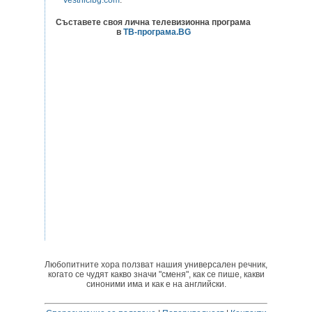
Съставете своя лична телевизионна програма
в
ТВ-програма.BG
Любопитните хора ползват нашия универсален речник,
когато се чудят какво значи "сменя", как се пише, какви
синоними има и как е на английски.