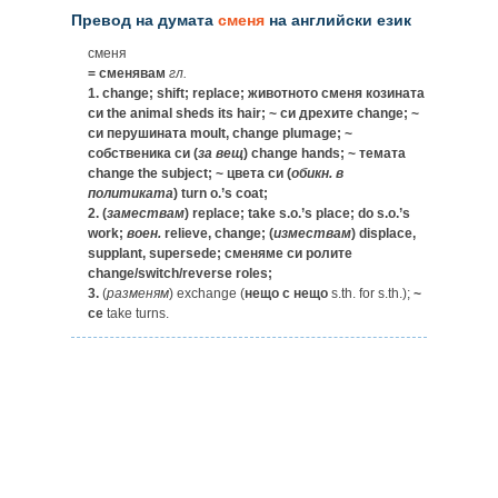
Превод на думата
сменя
на английски език
сменя
= сменявам
гл.
1.
change; shift; replace;
животното сменя козината
си
the animal sheds its hair;
~ си дрехите
change;
~
си перушината
moult, change plumage;
~
собственика си
(
за
вещ
) change hands;
~ темата
change the subject;
~ цвета си
(
обикн.
в
политиката
) turn o.’s coat;
2.
(
замествам
) replace; take s.o.’s place; do s.o.’s
work;
воен.
relieve, change; (
измествам
) displace,
supplant, supersede;
сменяме си ролите
change/switch/reverse roles;
3.
(
разменям
) exchange (
нещо с нещо
s.th. for s.th.);
~
се
take turns.