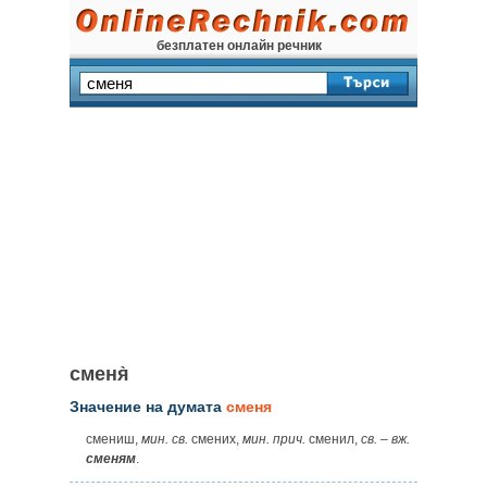
безплатен онлайн речник
сменя̀
Значение на думата
сменя
смениш,
мин. св.
смених,
мин. прич.
сменил,
св.
–
вж.
сменям
.