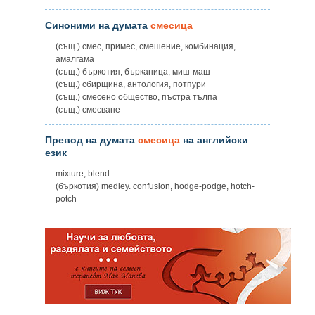
Синоними на думата
смесица
(същ.) смес, примес, смешение, комбинация,
амалгама
(същ.) бъркотия, бърканица, миш-маш
(същ.) сбирщина, антология, потпури
(същ.) смесено общество, пъстра тълпа
(същ.) смесване
Превод на думата
смесица
на английски
език
mixture; blend
(бъркотия) medley. confusion, hodge-podge, hotch-
potch