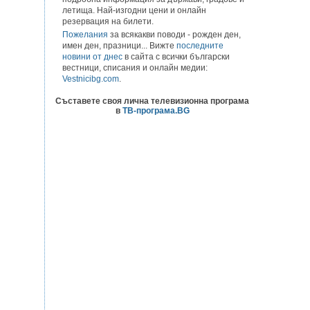
летища. Най-изгодни цени и онлайн
резервация на билети.
Пожелания
за всякакви поводи - рожден ден,
имен ден, празници... Вижте
последните
новини от днес
в сайта с всички български
вестници, списания и онлайн медии:
Vestnicibg.com
.
Съставете своя лична телевизионна програма
в
ТВ-програма.BG