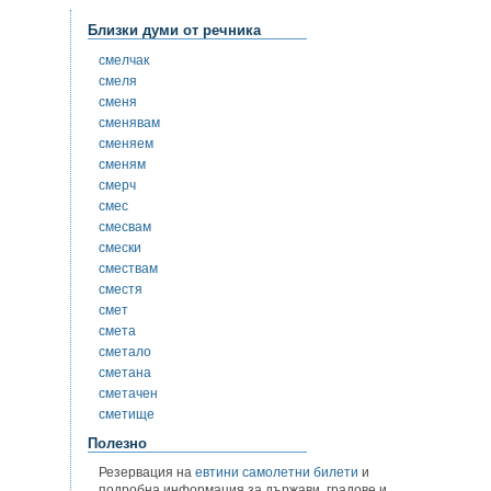
Близки думи от речника
смелчак
смеля
сменя
сменявам
сменяем
сменям
смерч
смес
смесвам
смески
смествам
сместя
смет
смета
сметало
сметана
сметачен
сметище
Полезно
Резервация на
евтини самолетни билети
и
подробна информация за държави, градове и