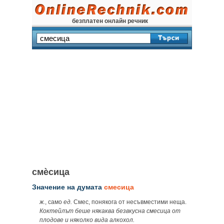
безплатен онлайн речник
смѐсица
Значение на думата
смесица
ж.
, само
ед.
Смес, понякога от несъвместими неща.
Коктейлът беше някаква безвкусна смесица от
плодове и няколко вида алкохол.