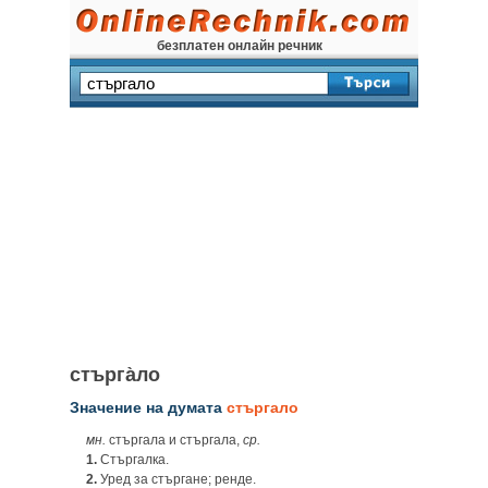
безплатен онлайн речник
стърга̀ло
Значение на думата
стъргало
мн.
стъргала и стъргала,
ср.
1.
Стъргалка.
2.
Уред за стъргане; ренде.