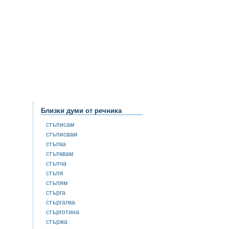
Близки думи от речника
стъписам
стъписвам
стъпка
стъпквам
стъпча
стъпя
стъпям
стърга
стъргалка
стърготина
стържа