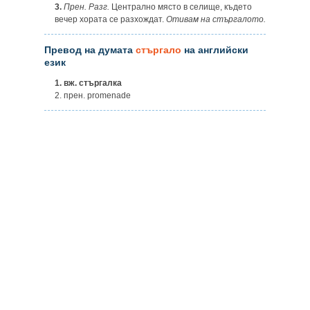
3.
Прен. Разг.
Централно място в селище, където
вечер хората се разхождат.
Отивам на стъргалото.
Превод на думата
стъргало
на английски
език
1.
вж. стъргалка
2. прен. promenade