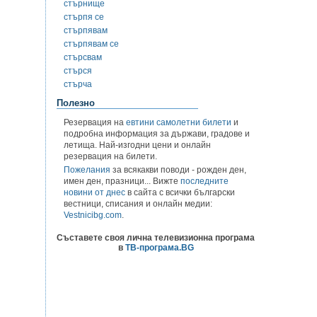
стърнище
стърпя се
стърпявам
стърпявам се
стърсвам
стърся
стърча
Полезно
Резервация на
евтини самолетни билети
и
подробна информация за държави, градове и
летища. Най-изгодни цени и онлайн
резервация на билети.
Пожелания
за всякакви поводи - рожден ден,
имен ден, празници... Вижте
последните
новини от днес
в сайта с всички български
вестници, списания и онлайн медии:
Vestnicibg.com
.
Съставете своя лична телевизионна програма
в
ТВ-програма.BG