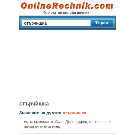
безплатен онлайн речник
стърчѝшка
Значение на думата
стърчишка
мн.
стърчишки,
ж. Диал.
Дълго дърво, което стърчи
назад от волска кола.