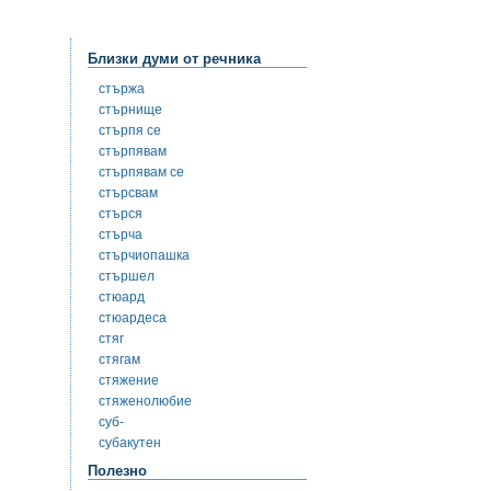
Близки думи от речника
стържа
стърнище
стърпя се
стърпявам
стърпявам се
стърсвам
стърся
стърча
стърчиопашка
стършел
стюард
стюардеса
стяг
стягам
стяжение
стяженолюбие
суб-
субакутен
Полезно