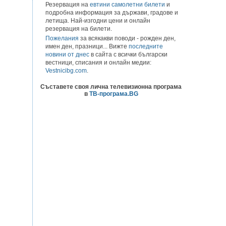
Резервация на
евтини самолетни билети
и
подробна информация за държави, градове и
летища. Най-изгодни цени и онлайн
резервация на билети.
Пожелания
за всякакви поводи - рожден ден,
имен ден, празници... Вижте
последните
новини от днес
в сайта с всички български
вестници, списания и онлайн медии:
Vestnicibg.com
.
Съставете своя лична телевизионна програма
в
ТВ-програма.BG