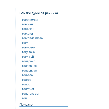
Близки думи от речника
токсинемия
токсини
токсичен
токсоид
токсоплазмоза
току
току-речи
току-така
току-тъй
толеранс
толерантен
толерирам
толкова
толкоз
толос
толстист
толстоизъм
том
Полезно