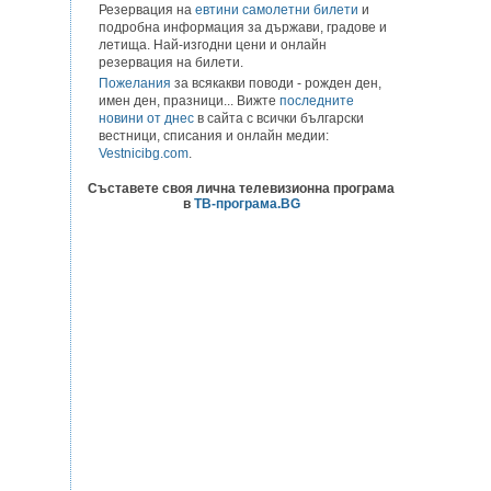
Резервация на
евтини самолетни билети
и
подробна информация за държави, градове и
летища. Най-изгодни цени и онлайн
резервация на билети.
Пожелания
за всякакви поводи - рожден ден,
имен ден, празници... Вижте
последните
новини от днес
в сайта с всички български
вестници, списания и онлайн медии:
Vestnicibg.com
.
Съставете своя лична телевизионна програма
в
ТВ-програма.BG