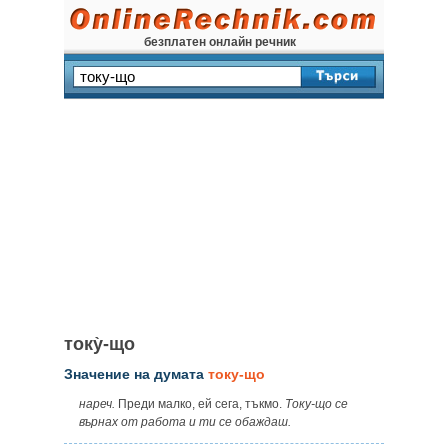
безплатен онлайн речник
току̀-що
Значение на думата
току-що
нареч.
Преди малко, ей сега, тъкмо.
Току-що се
върнах от работа и ти се обаждаш.