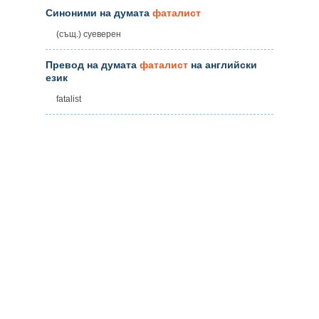
Синоними на думата
фаталист
(същ.) суеверен
Превод на думата
фаталист
на английски
език
fatalist