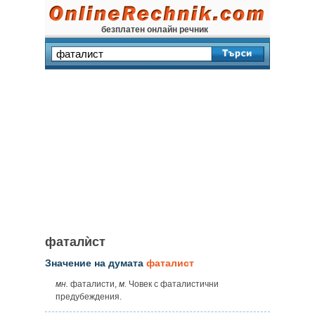
безплатен онлайн речник
фаталѝст
Значение на думата
фаталист
мн.
фаталисти,
м.
Човек с фаталистични
предубеждения.