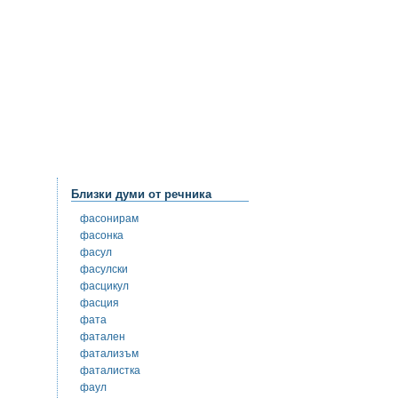
Близки думи от речника
фасонирам
фасонка
фасул
фасулски
фасцикул
фасция
фата
фатален
фатализъм
фаталистка
фаул