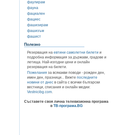
фаулирам
фауна
фациален
фациес
фашизирам
фашизъм
фашист
Полезно
Резервация на
евтини самолетни билети
и
подробна информация за държави, градове и
летища. Най-изгодни цени и онлайн
резервация на билети.
Пожелания
за всякакви поводи - рожден ден,
имен ден, празници... Вижте
последните
новини от днес
в сайта с всички български
вестници, списания и онлайн медии:
Vestnicibg.com
.
Съставете своя лична телевизионна програма
в
ТВ-програма.BG