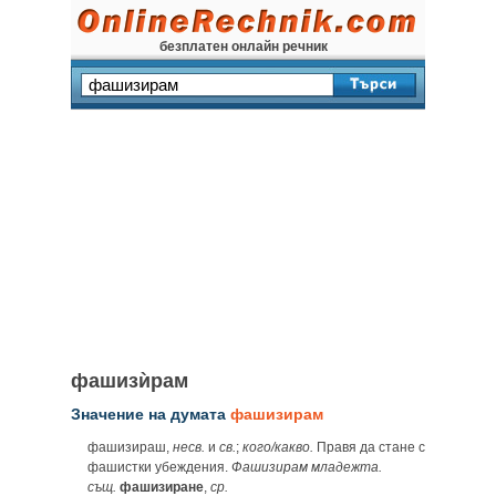
безплатен онлайн речник
фашизѝрам
Значение на думата
фашизирам
фашизираш,
несв.
и
св.
;
кого/какво.
Правя да стане с
фашистки убеждения.
Фашизирам младежта.
същ.
фашизиране
,
ср.