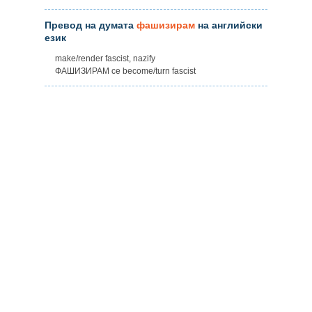
Превод на думата
фашизирам
на английски
език
make/render fascist, nazify
ФАШИЗИРАМ се become/turn fascist