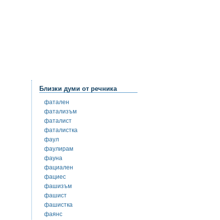
Близки думи от речника
фатален
фатализъм
фаталист
фаталистка
фаул
фаулирам
фауна
фациален
фациес
фашизъм
фашист
фашистка
фаянс