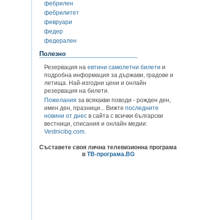
фебрилен
фебрилитет
февруари
федер
федерален
Полезно
Резервация на
евтини самолетни билети
и
подробна информация за държави, градове и
летища. Най-изгодни цени и онлайн
резервация на билети.
Пожелания
за всякакви поводи - рожден ден,
имен ден, празници... Вижте
последните
новини от днес
в сайта с всички български
вестници, списания и онлайн медии:
Vestnicibg.com
.
Съставете своя лична телевизионна програма
в
ТВ-програма.BG