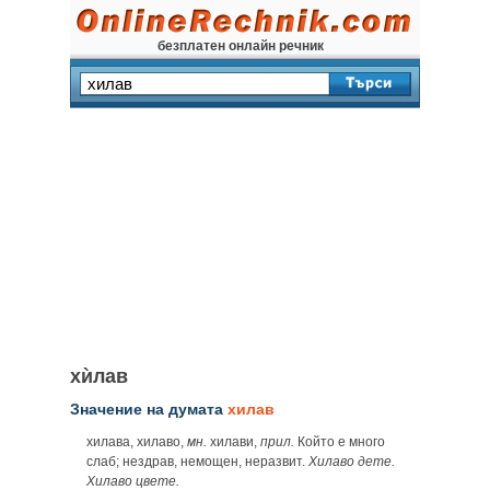
безплатен онлайн речник
хѝлав
Значение на думата
хилав
хилава, хилаво,
мн.
хилави,
прил.
Който е много
слаб; нездрав, немощен, неразвит.
Хилаво дете.
Хилаво цвете.