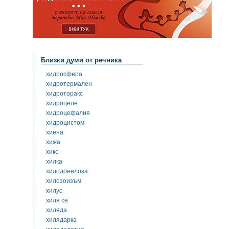
Близки думи от речника
хидросфера
хидротермален
хидроторакс
хидроцеле
хидроцефалия
хидроцистом
хиена
хижа
хикс
хилка
хилодонелоза
хилозоизъм
хилус
хиля се
хиляда
хилядарка