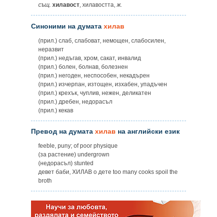
същ.
хилавост
, хилавостта,
ж.
Синоними на думата
хилав
(прил.) слаб, слабоват, немощен, слабосилен,
неразвит
(прил.) недъгав, хром, сакат, инвалид
(прил.) болен, болнав, болезнен
(прил.) негоден, неспособен, некадърен
(прил.) изчерпан, изтощен, изхабен, упадъчен
(прил.) крехък, чуплив, нежен, деликатен
(прил.) дребен, недорасъл
(прил.) кекав
Превод на думата
хилав
на английски език
feeble, puny; of poor physique
(за растение) undergrown
(недорасъл) stunted
девет баби, ХИЛАВ о дете too many cooks spoil the
broth