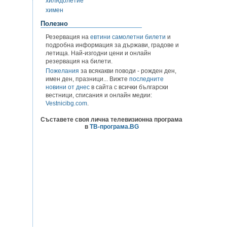
хилядолетие
химен
Полезно
Резервация на
евтини самолетни билети
и
подробна информация за държави, градове и
летища. Най-изгодни цени и онлайн
резервация на билети.
Пожелания
за всякакви поводи - рожден ден,
имен ден, празници... Вижте
последните
новини от днес
в сайта с всички български
вестници, списания и онлайн медии:
Vestnicibg.com
.
Съставете своя лична телевизионна програма
в
ТВ-програма.BG