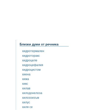
Близки думи от речника
хидротермален
хидроторакс
хидроцеле
хидроцефалия
хидроцистом
хиена
хижа
хикс
хилав
хилодонелоза
хилозоизъм
хилус
хиля се