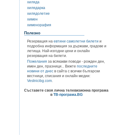
хиляда
хилядарка
хилядолетие
химен
хименорафия
Полезно
Резервация на
евтини самолетни билети
и
подробна информация за държави, градове и
летища. Най-изгодни цени и онлайн
резервация на билети.
Пожелания
за всякакви поводи - рожден ден,
имен ден, празници... Вижте
последните
новини от днес
в сайта с всички български
вестници, списания и онлайн медии:
Vestnicibg.com
.
Съставете своя лична телевизионна програма
в
ТВ-програма.BG