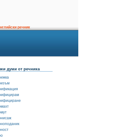
нглийски речник
зки думи от речника
рижка
ризъм
рификация
рифицирам
рифициране
рмахт
рмут
рнисаж
рноподаник
рност
ро