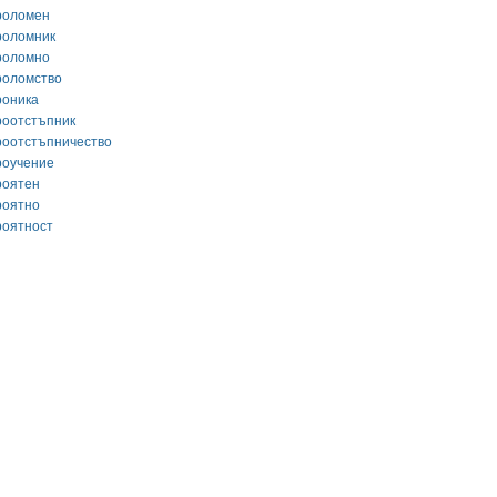
роломен
роломник
роломно
роломство
роника
роотстъпник
роотстъпничество
роучение
роятен
роятно
роятност