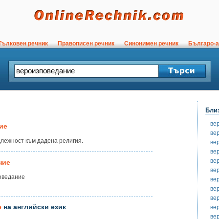
ълковен речник
Правописен речник
Синонимен речник
Българо-а
Бли
ве
ие
ве
лежност към дадена религия.
ве
ве
ве
ние
ве
поведание
ве
ве
ве
е
на английски език
ве
ве