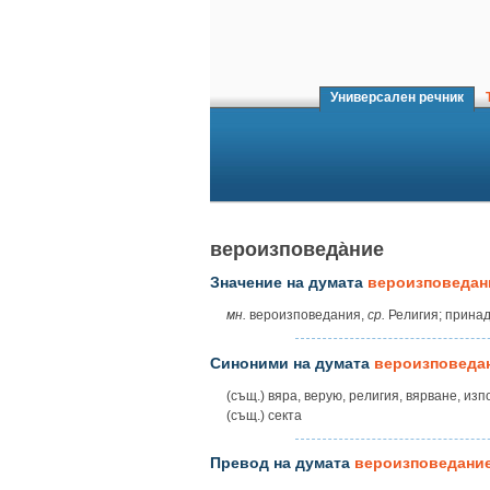
Универсален речник
Т
вероизповеда̀ние
Значение на думата
вероизповедан
мн.
вероизповедания,
ср.
Религия; принад
Синоними на думата
вероизповеда
(същ.) вяра, верую, религия, вярване, из
(същ.) секта
Превод на думата
вероизповедани