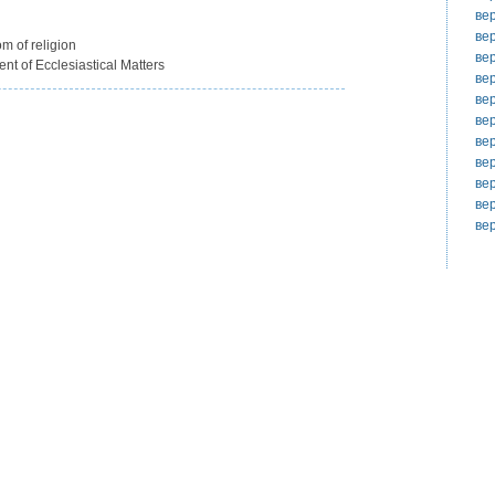
ве
ве
of religion
ве
 of Ecclesiastical Matters
ве
ве
ве
ве
ве
ве
ве
ве