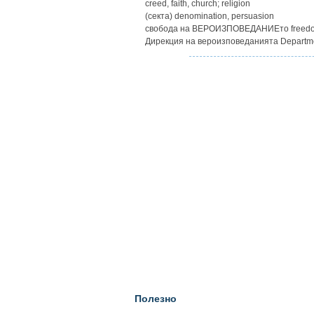
creed, faith, church; religion
(секта) denomination, persuasion
свобода на ВЕРОИЗПОВЕДАНИЕто freedom 
Дирекция на вероизповеданията Department
Полезно