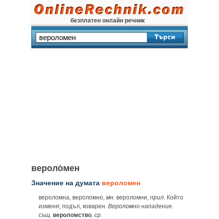
безплатен онлайн речник
вероло̀мен
Значение на думата
вероломен
вероломна, вероломно,
мн.
вероломни,
прил.
Който
изменя; подъл, коварен.
Вероломно нападение.
същ.
вероломство
,
ср.