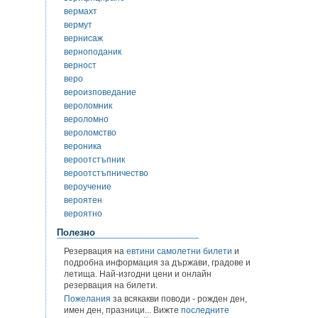
вермахт
вермут
вернисаж
верноподаник
верност
веро
вероизповедание
вероломник
вероломно
вероломство
вероника
вероотстъпник
вероотстъпничество
вероучение
вероятен
вероятно
Полезно
Резервация на
евтини самолетни билети
и
подробна информация за държави, градове и
летища. Най-изгодни цени и онлайн
резервация на билети.
Пожелания
за всякакви поводи - рожден ден,
имен ден, празници... Вижте
последните