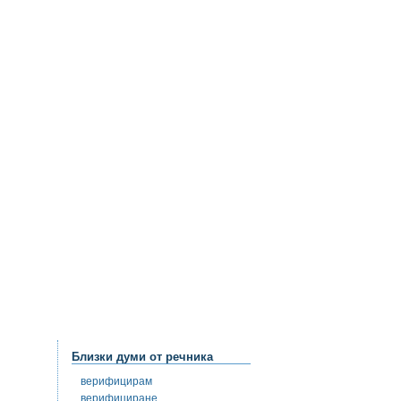
Близки думи от речника
верифицирам
верифициране