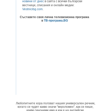
новини от днес
в сайта с всички български
вестници, списания и онлайн медии:
Vestnicibg.com
.
Съставете своя лична телевизионна програма
в
ТВ-програма.BG
Любопитните хора ползват нашия универсален речник,
когато се чудят какво значи "вероломен", как се пише,
какви синоними има и как е на английски.