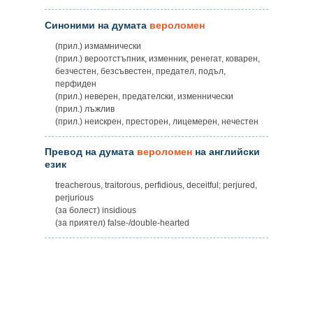
Синоними на думата
вероломен
(прил.) измамнически
(прил.) вероотстъпник, изменник, ренегат, коварен,
безчестен, безсъвестен, предател, подъл,
перфиден
(прил.) неверен, предателски, изменнически
(прил.) лъжлив
(прил.) неискрен, престорен, лицемерен, нечестен
Превод на думата
вероломен
на английски
език
treacherous, traitorous, perfidious, deceitful; perjured,
perjurious
(за болест) insidious
(за приятел) false-/double-hearted