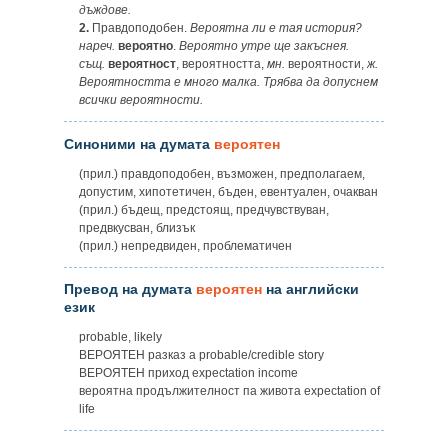
дъждове.
2.
Правдоподобен.
Вероятна ли е тая история?
нареч.
вероятно
.
Вероятно утре ще закъснея.
същ.
вероятност
, вероятността,
мн.
вероятности,
ж.
Вероятността е много малка. Трябва да допуснем
всички вероятности.
Синоними на думата
вероятен
(прил.) правдоподобен, възможен, предполагаем,
допустим, хипотетичен, бъден, евентуален, очакван
(прил.) бъдещ, предстоящ, предчувствуван,
предвкусван, близък
(прил.) непредвиден, проблематичен
Превод на думата
вероятен
на английски
език
probable, likely
ВЕРОЯТЕН разказ a probable/credible story
ВЕРОЯТЕН приход expectation income
вероятна продължителност па живота expectation of
life