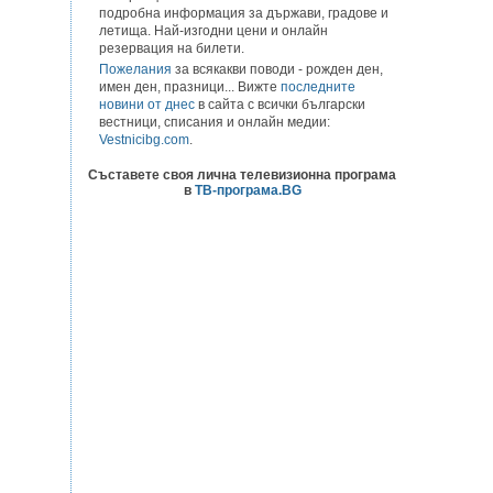
подробна информация за държави, градове и
летища. Най-изгодни цени и онлайн
резервация на билети.
Пожелания
за всякакви поводи - рожден ден,
имен ден, празници... Вижте
последните
новини от днес
в сайта с всички български
вестници, списания и онлайн медии:
Vestnicibg.com
.
Съставете своя лична телевизионна програма
в
ТВ-програма.BG