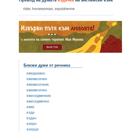
rider, horsewoman, equistrienne
Близки думи от речника
ежедневно
ежемесечен
ежемесечник
ежемесечно
ежеседмичник
ежеседмично
ежко
езда
ездач
езеро
езерце