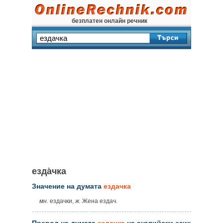
безплатен онлайн речник
езда̀чка
Значение на думата
ездачка
мн.
ездачки,
ж.
Жена ездач.
Превод на думата
ездачка
на английски език