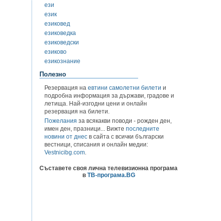
ези
език
езиковед
езиковедка
езиковедски
езиково
езикознание
Полезно
Резервация на
евтини самолетни билети
и
подробна информация за държави, градове и
летища. Най-изгодни цени и онлайн
резервация на билети.
Пожелания
за всякакви поводи - рожден ден,
имен ден, празници... Вижте
последните
новини от днес
в сайта с всички български
вестници, списания и онлайн медии:
Vestnicibg.com
.
Съставете своя лична телевизионна програма
в
ТВ-програма.BG