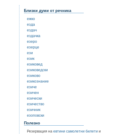
Близки думи от речника
ежко
езда
ездач
ездачка
езеро
езерце
ези
език
езиковед
езиковедски
езиково
езикознание
езиче
езичен
езически
езичество
езичник
езоповски
Полезно
Резервация на
евтини самолетни билети
и