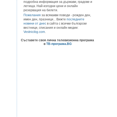
подробна информация за държави, градове и
летища. Най-изгодни цени и онлайн
резервация на билети.
Пожелания
за всякакви поводи - рожден ден,
имен ден, празници... Вижте
последните
новини от днес
в сайта с всички български
вестници, списания и онлайн медии:
Vestnicibg.com
.
Съставете своя лична телевизионна програма
в
ТВ-програма.BG