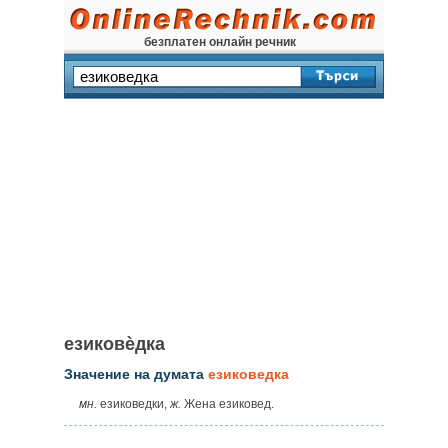
безплатен онлайн речник
езиковѐдка
Значение на думата
езиковедка
мн.
езиковедки,
ж.
Жена езиковед.