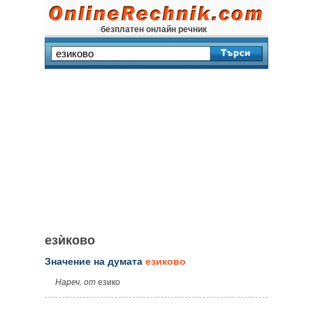
безплатен онлайн речник
езѝково
Значение на думата
езиково
Нареч. от
езико