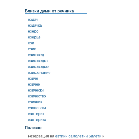
Близки думи от речника
ездач
ездачка
езеро
езерце
ези
език
езиковед
езиковедка
езиковедски
езикознание
езиче
езичен
езически
езичество
езичник
езоповски
езотерик
езотерика
Полезно
Резервация на
евтини самолетни билети
и