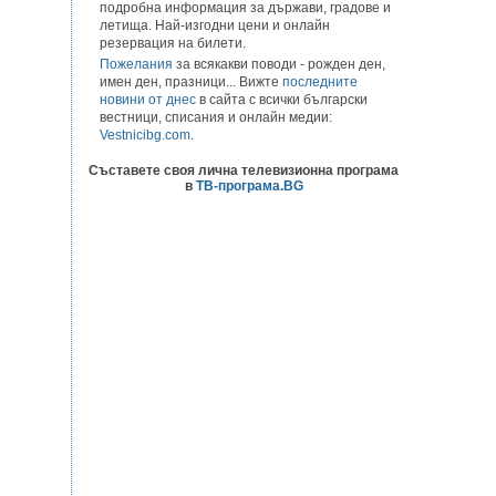
подробна информация за държави, градове и
летища. Най-изгодни цени и онлайн
резервация на билети.
Пожелания
за всякакви поводи - рожден ден,
имен ден, празници... Вижте
последните
новини от днес
в сайта с всички български
вестници, списания и онлайн медии:
Vestnicibg.com
.
Съставете своя лична телевизионна програма
в
ТВ-програма.BG