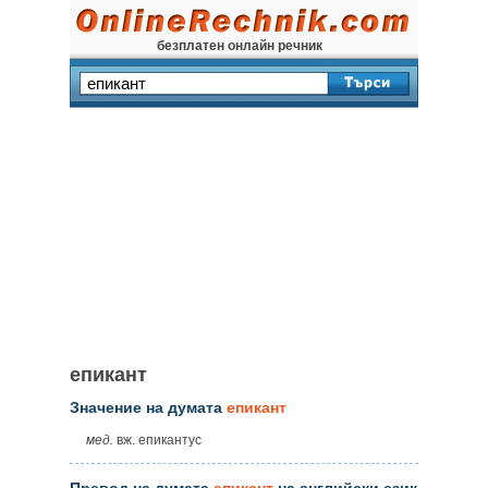
безплатен онлайн речник
епикант
Значение на думата
епикант
мед.
вж. епикантус
Превод на думата
епикант
на английски език