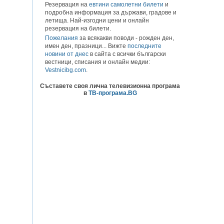
Резервация на
евтини самолетни билети
и
подробна информация за държави, градове и
летища. Най-изгодни цени и онлайн
резервация на билети.
Пожелания
за всякакви поводи - рожден ден,
имен ден, празници... Вижте
последните
новини от днес
в сайта с всички български
вестници, списания и онлайн медии:
Vestnicibg.com
.
Съставете своя лична телевизионна програма
в
ТВ-програма.BG