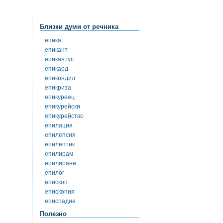
Близки думи от речника
епика
епикант
епикантус
епикард
епикондил
епикриза
епикуреец
епикурейски
епикурейство
епилация
епилепсия
епилептик
епилирам
епилиране
епилог
епископ
епископия
еписпадия
Полезно