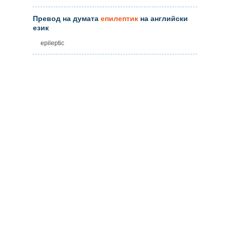
Превод на думата
епилептик
на английски
език
epileptic