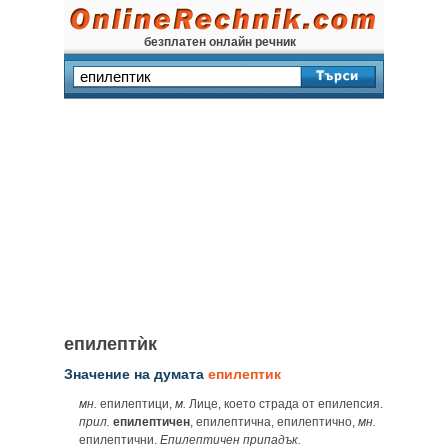
безплатен онлайн речник
епилептѝк
Значение на думата
епилептик
мн.
епилептици,
м.
Лице, което страда от епилепсия.
прил.
епилептичен
, епилептична, епилептично,
мн.
епилептични.
Епилептичен припадък.