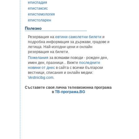
еписпадия
епистаксис
епистемология
епистоларен
Полезно
Резервация на
евтини самолетни билети
и
подробна информация за държави, градове и
летища. Най-изгодни цени и онлайн
резервация на билети.
Пожелания
за всякакви поводи - рожден ден,
имен ден, празници... Вижте
последните
новини от днес
в сайта с всички български
вестници, списания и онлайн медии:
Vestnicibg.com
.
Съставете своя лична телевизионна програма
в
ТВ-програма.BG