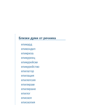
Близки думи от речника
епикард
епикондил
епикриза
епикуреец
епикурейски
епикурейство
епилатор
епилация
епилепсия
епилирам
епилиране
епилог
епископ
епископия