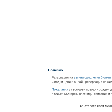
Полезно
Резервация на
евтини самолетни билети
изгодни цени и онлайн резервация на би
Пожелания
за всякакви поводи - рожден д
с всички български вестници, списания и
Съставете своя личн