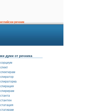
нглийски речник
зки думи от речника
нсорциум
нспект
нспектирам
нспиратор
нспираторка
нспирация
нспирирам
нстанта
нстантен
нстатация
нстатирам