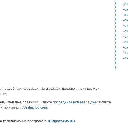
ко
ко
ко
ко
ко
ко
ко
ко
ко
ко
ко
и подробна информация за държави, градове и летища. Най-
лети.
ен, имен ден, празници... Вижте
последните новини от днес
в сайта
 онлайн медии:
Vestnicibg.com
.
а телевизионна програма в
ТВ-програма.BG