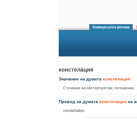
Универсален речник
Т
констела̀ция
Значение на думата
констелация
Стечение на обстоятелства, положение.
Превод на думата
констелация
на а
constellation