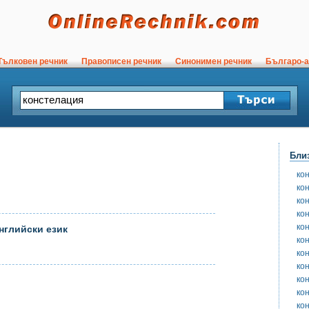
ълковен речник
Правописен речник
Синонимен речник
Българо-а
Бли
ко
ко
ко
ко
ко
нглийски език
ко
ко
ко
ко
ко
ко