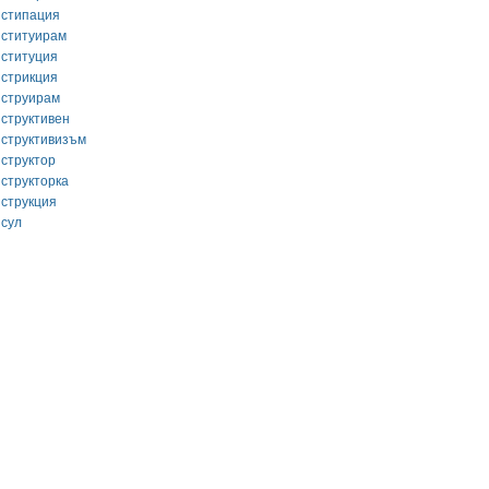
нстипация
нституирам
нституция
нстрикция
нструирам
нструктивен
нструктивизъм
нструктор
нструкторка
нструкция
нсул