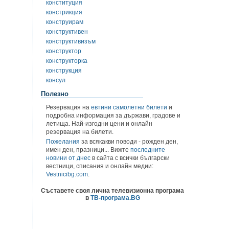
конституция
констрикция
конструирам
конструктивен
конструктивизъм
конструктор
конструкторка
конструкция
консул
Полезно
Резервация на
евтини самолетни билети
и
подробна информация за държави, градове и
летища. Най-изгодни цени и онлайн
резервация на билети.
Пожелания
за всякакви поводи - рожден ден,
имен ден, празници... Вижте
последните
новини от днес
в сайта с всички български
вестници, списания и онлайн медии:
Vestnicibg.com
.
Съставете своя лична телевизионна програма
в
ТВ-програма.BG