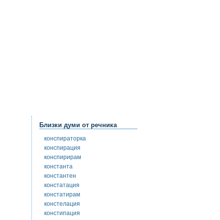
Близки думи от речника
конспираторка
конспирация
конспирирам
константа
константен
констатация
констатирам
констелация
констипация