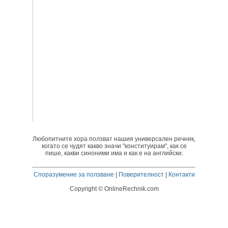
Любопитните хора ползват нашия универсален речник,
когато се чудят какво значи "конституирам", как се
пише, какви синоними има и как е на английски.
Споразумение за ползване
|
Поверителност
|
Контакти
Copyright © OnlineRechnik.com