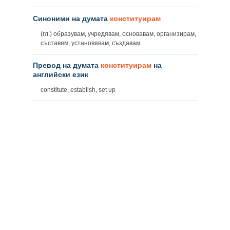
Синоними на думата
конституирам
(гл.) образувам, учредявам, основавам, организирам,
съставям, установявам, създавам
Превод на думата
конституирам
на
английски език
constitute, establish, set up