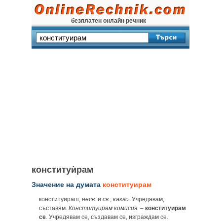
безплатен онлайн речник
конституѝрам
Значение на думата
конституирам
конституираш,
несв.
и
св.
;
какво.
Учредявам,
съставям.
Конституирам комисия.
–
конституирам
се
. Учредявам се, създавам се, изграждам се.