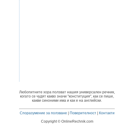
Любопитните хора ползват нашия универсален речник,
когато се чудят какво значи "конституция", как се пише,
какви синоними има и как е на английски.
Споразумение за ползване
|
Поверителност
|
Контакти
Copyright © OnlineRechnik.com