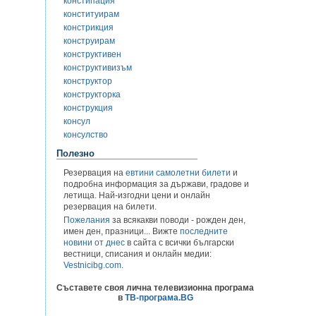
констипация
конституирам
констрикция
конструирам
конструктивен
конструктивизъм
конструктор
конструкторка
конструкция
консул
консулство
Полезно
Резервация на
евтини самолетни билети
и
подробна информация за държави, градове и
летища. Най-изгодни цени и онлайн
резервация на билети.
Пожелания
за всякакви поводи - рожден ден,
имен ден, празници... Вижте
последните
новини от днес
в сайта с всички български
вестници, списания и онлайн медии:
Vestnicibg.com
.
Съставете своя лична телевизионна програма
в
ТВ-програма.BG