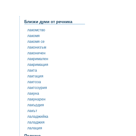
Близки думи от речника
лакомство
лакомя
лакомя се
лаконизъм
лаконичен
лакримален
лакримация
лакта
лактация
лактоза
лактозурия
лакуна
лакунарен
лакърдия
лакът
лаладжийка
лаладжия
лалация
Полезно