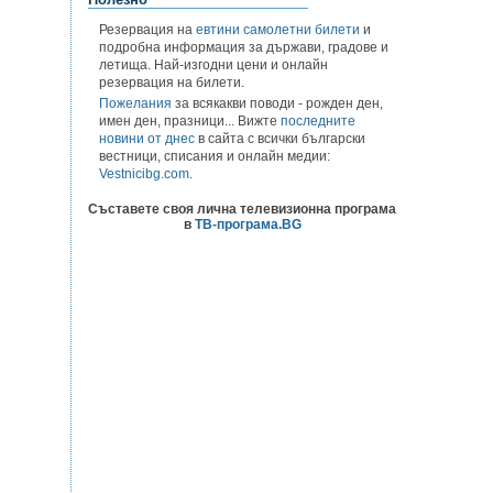
Резервация на
евтини самолетни билети
и
подробна информация за държави, градове и
летища. Най-изгодни цени и онлайн
резервация на билети.
Пожелания
за всякакви поводи - рожден ден,
имен ден, празници... Вижте
последните
новини от днес
в сайта с всички български
вестници, списания и онлайн медии:
Vestnicibg.com
.
Съставете своя лична телевизионна програма
в
ТВ-програма.BG