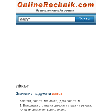
безплатен онлайн речник
ла̀кът
Значение на думата
лакът
лакътят, лакътя,
мн.
лакти, (два) лакътя,
м.
1.
Външната страна на средната става на ръката.
Боли ме лакътят. Слаби лакти.