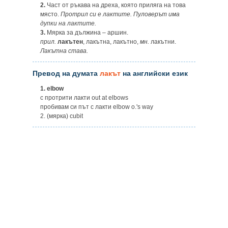
2.
Част от ръкава на дреха, която приляга на това
място.
Протрил си е лактите. Пуловерът има
дупки на лактите.
3.
Мярка за дължина – аршин.
прил.
лакътен
, лакътна, лакътно,
мн.
лакътни.
Лакътна става.
Превод на думата
лакът
на английски език
1.
elbow
с протрити лакти out at elbows
пробивам си път с лакти elbow o.'s way
2. (мярка) cubit