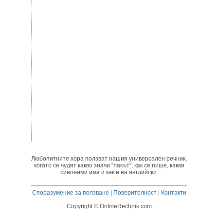
Любопитните хора ползват нашия универсален речник,
когато се чудят какво значи "лакът", как се пише, какви
синоними има и как е на английски.
Споразумение за ползване
|
Поверителност
|
Контакти
Copyright © OnlineRechnik.com