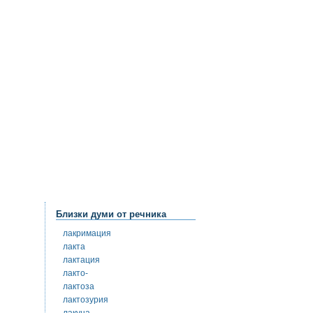
Близки думи от речника
лакримация
лакта
лактация
лакто-
лактоза
лактозурия