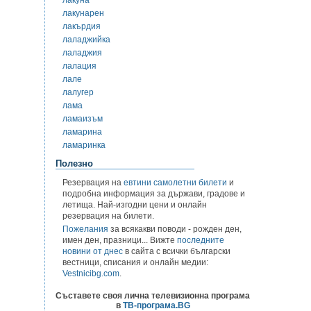
лакуна
лакунарен
лакърдия
лаладжийка
лаладжия
лалация
лале
лалугер
лама
ламаизъм
ламарина
ламаринка
Полезно
Резервация на
евтини самолетни билети
и
подробна информация за държави, градове и
летища. Най-изгодни цени и онлайн
резервация на билети.
Пожелания
за всякакви поводи - рожден ден,
имен ден, празници... Вижте
последните
новини от днес
в сайта с всички български
вестници, списания и онлайн медии:
Vestnicibg.com
.
Съставете своя лична телевизионна програма
в
ТВ-програма.BG