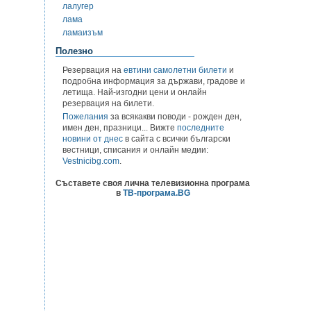
лалугер
лама
ламаизъм
Полезно
Резервация на
евтини самолетни билети
и
подробна информация за държави, градове и
летища. Най-изгодни цени и онлайн
резервация на билети.
Пожелания
за всякакви поводи - рожден ден,
имен ден, празници... Вижте
последните
новини от днес
в сайта с всички български
вестници, списания и онлайн медии:
Vestnicibg.com
.
Съставете своя лична телевизионна програма
в
ТВ-програма.BG