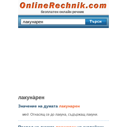
безплатен онлайн речник
лакуна̀рен
Значение на думата
лакунарен
мед.
Отнасящ се до лакуна, съдържащ лакуни.
Превод на думата
лакунарен
на английски