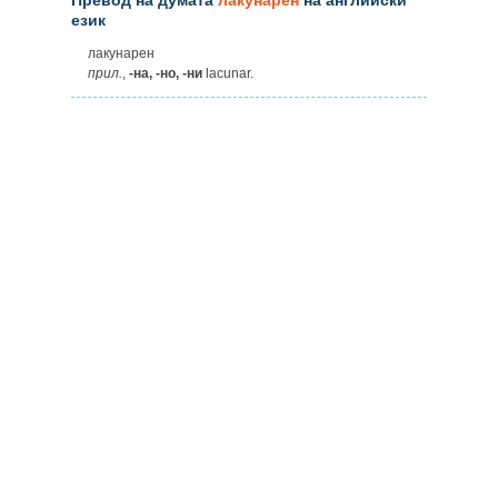
език
лакунарен
прил.
,
-на, -но, -ни
lacunar.