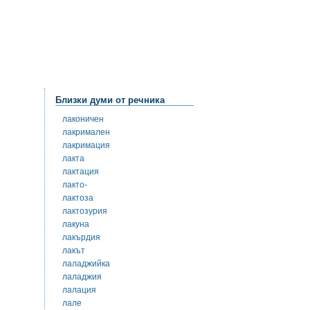
Близки думи от речника
лаконичен
лакримален
лакримация
лакта
лактация
лакто-
лактоза
лактозурия
лакуна
лакърдия
лакът
лаладжийка
лаладжия
лалация
лале