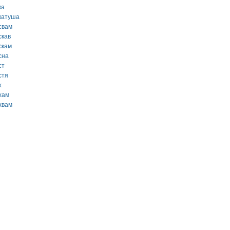
ка
катуша
свам
скав
скам
сна
ст
стя
х
хам
хвам