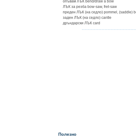
опъвам ЛЪК bend/draw a bow
ЛЪК за резба bow-saw, fret-saw
преден ЛЪК (на седло) pommel, (saddle) 
заден ЛЪК (на седло) cantle
дръндарски ЛЪК card
Полезно