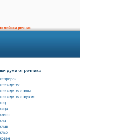
нглийски речник
зки думи от речника
жепророк
жесвидетел
жесвидетелствам
жесвидетелствувам
жец
жица
жкиня
жла
жлив
жльо
жовен