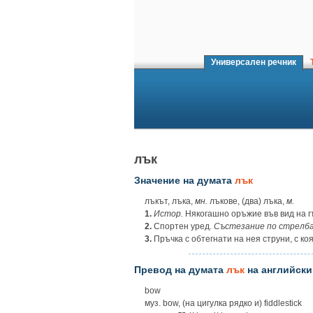
Универсален речник
Т
лък
Значение на думата
лък
лъкът, лъка,
мн.
лъкове, (два) лъка,
м.
1.
Истор.
Някогашно оръжие във вид на гъв
2.
Спортен уред.
Състезание по стрелба 
3.
Пръчка с обтегнати на нея струни, с ко
Превод на думата
лък
на английски
bow
муз. bow, (на цигулка рядко и) fiddlestick