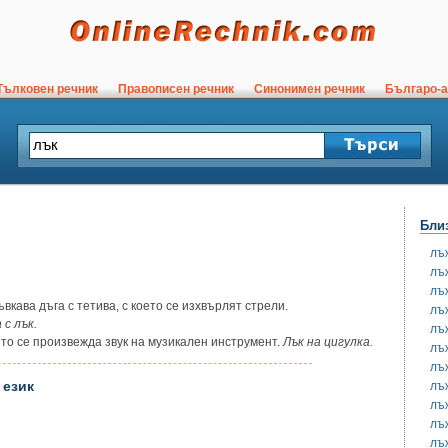
ълковен речник
Правописен речник
Синонимен речник
Българо-а
Бли
лъ
лъ
лъ
кава дъга с тетива, с което се изхвърлят стрели.
лъ
с лък.
лъ
ято се произвежда звук на музикален инструмент.
Лък на цигулка.
лъ
лъ
 език
лъ
лъ
лъ
лъ